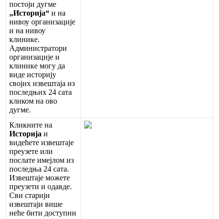
п
о
с
т
о
ј
и
д
у
г
м
е
„
И
с
т
о
р
и
ј
а
“
и
н
а
н
и
в
о
у
о
р
г
а
н
и
з
а
ц
и
ј
е
и
н
а
н
и
в
о
у
к
л
и
н
и
к
е
.
А
д
м
и
н
и
с
т
р
а
т
о
р
и
о
р
г
а
н
и
з
а
ц
и
ј
е
и
к
л
и
н
и
к
е
м
о
г
у
д
а
в
и
д
е
и
с
т
о
р
и
ј
у
с
в
о
ј
и
х
и
з
в
е
ш
т
а
ј
а
и
з
п
о
с
л
е
д
њ
и
х
24
с
а
т
а
к
л
и
к
о
м
н
а
о
в
о
д
у
г
м
е
.
К
л
и
к
н
и
т
е
н
а
И
с
т
о
р
и
ј
а
и
в
и
д
е
ћ
е
т
е
и
з
в
е
ш
т
а
ј
е
п
р
е
у
з
е
т
е
и
л
и
п
о
с
л
а
т
е
и
м
е
ј
л
о
м
и
з
п
о
с
л
е
д
њ
а
24
с
а
т
а
.
И
з
в
е
ш
т
а
ј
е
м
о
ж
е
т
е
п
р
е
у
з
е
т
и
и
о
д
а
в
д
е
.
С
в
и
с
т
а
р
и
ј
и
и
з
в
е
ш
т
а
ј
и
в
и
ш
е
н
е
ћ
е
б
и
т
и
д
о
с
т
у
п
н
и