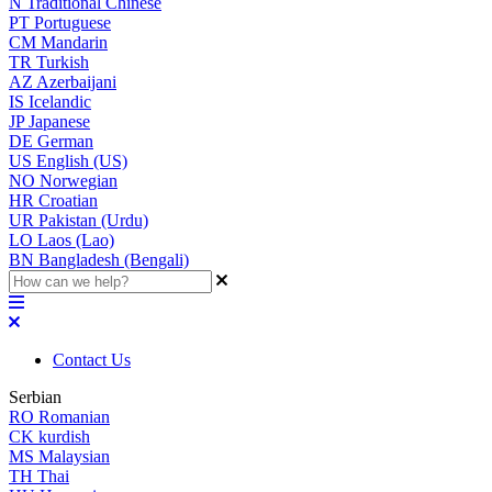
N
Traditional Chinese
PT
Portuguese
CM
Mandarin
TR
Turkish
AZ
Azerbaijani
IS
Icelandic
JP
Japanese
DE
German
US
English (US)
NO
Norwegian
HR
Croatian
UR
Pakistan (Urdu)
LO
Laos (Lao)
BN
Bangladesh (Bengali)
Contact Us
Serbian
RO
Romanian
CK
kurdish
MS
Malaysian
TH
Thai