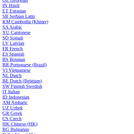
GE
Georgian
IN
Hindi
ET
Estonian
SR
Serbian Latin
KM
Cambodia (Khmer)
SA
Arabic
YU
Cantonese
SO
Somali
LV
Latvian
FR
French
ES
Spanish
BS
Bosnian
BR
Portuguese (Brazil)
VI
Vietnamese
NL
Dutch
BE
Dutch (Belgium)
SW
Finnish Swedish
IT
Italian
ID
Indonesian
AM
Amharic
UZ
Uzbek
GR
Greek
CS
Czech
HK
Chinese (HK)
BG
Bulgarian