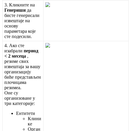
3
.
К
л
и
к
н
и
т
е
н
а
Г
е
н
е
р
и
ш
и
д
а
б
и
с
т
е
г
е
н
е
р
и
с
а
л
и
и
з
в
е
ш
т
а
ј
е
н
а
о
с
н
о
в
у
п
а
р
а
м
е
т
а
р
а
к
о
ј
е
с
т
е
п
о
д
е
с
и
л
и
.
4
.
А
к
о
с
т
е
и
з
а
б
р
а
л
и
п
е
р
и
о
д
<
2
м
е
с
е
ц
а
,
р
е
з
и
м
е
с
в
и
х
и
з
в
е
ш
т
а
ј
а
з
а
в
а
ш
у
о
р
г
а
н
и
з
а
ц
и
ј
у
б
и
ћ
е
п
р
е
д
с
т
а
в
љ
е
н
п
л
о
ч
и
ц
а
м
а
р
е
з
и
м
е
а
.
О
н
е
с
у
о
р
г
а
н
и
з
о
в
а
н
е
у
т
р
и
к
а
т
е
г
о
р
и
ј
е
:
Е
н
т
и
т
е
т
и
К
л
и
н
и
к
е
О
р
г
а
н