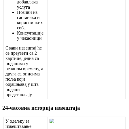
д
о
б
а
в
љ
а
ч
а
у
с
л
у
г
а
П
о
з
и
в
и
и
з
с
а
с
т
а
н
а
к
а
и
к
о
р
и
с
н
и
ч
к
и
х
с
о
б
а
К
о
н
с
у
л
т
а
ц
и
ј
е
у
ч
е
к
а
о
н
и
ц
и
С
в
а
к
и
и
з
в
е
ш
т
а
ј
ћ
е
с
е
п
р
е
у
з
е
т
и
с
а
2
к
а
р
т
и
ц
е
,
ј
е
д
н
а
с
а
п
о
д
а
ц
и
м
а
у
р
е
а
л
н
о
м
в
р
е
м
е
н
у
,
а
д
р
у
г
а
с
а
о
п
и
с
и
м
а
п
о
љ
а
к
о
ј
и
о
б
ј
а
ш
њ
а
в
а
ј
у
ш
т
а
п
о
д
а
ц
и
п
р
е
д
с
т
а
в
љ
а
ј
у
.
24
-
ч
а
с
о
в
н
а
и
с
т
о
р
и
ј
а
и
з
в
е
ш
т
а
ј
а
У
о
д
е
љ
к
у
з
а
и
з
в
е
ш
т
а
в
а
њ
е