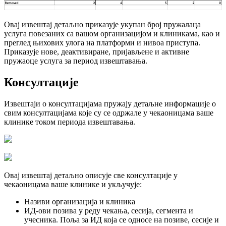
О
в
а
ј
и
з
в
е
ш
т
а
ј
д
е
т
а
љ
н
о
п
р
и
к
а
з
у
ј
е
у
к
у
п
а
н
б
р
о
ј
п
р
у
ж
а
л
а
ц
а
у
с
л
у
г
а
п
о
в
е
з
а
н
и
х
с
а
в
а
ш
о
м
о
р
г
а
н
и
з
а
ц
и
ј
о
м
и
к
л
и
н
и
к
а
м
а
,
к
а
о
и
п
р
е
г
л
е
д
њ
и
х
о
в
и
х
у
л
о
г
а
н
а
п
л
а
т
ф
о
р
м
и
и
н
и
в
о
а
п
р
и
с
т
у
п
а
.
П
р
и
к
а
з
у
ј
е
н
о
в
е
,
д
е
а
к
т
и
в
и
р
а
н
е
,
п
р
и
ј
а
в
љ
е
н
е
и
а
к
т
и
в
н
е
п
р
у
ж
а
о
ц
е
у
с
л
у
г
а
з
а
п
е
р
и
о
д
и
з
в
е
ш
т
а
в
а
њ
а
.
К
о
н
с
у
л
т
а
ц
и
ј
е
И
з
в
е
ш
т
а
ј
и
о
к
о
н
с
у
л
т
а
ц
и
ј
а
м
а
п
р
у
ж
а
ј
у
д
е
т
а
љ
н
е
и
н
ф
о
р
м
а
ц
и
ј
е
о
с
в
и
м
к
о
н
с
у
л
т
а
ц
и
ј
а
м
а
к
о
ј
е
с
у
с
е
о
д
р
ж
а
л
е
у
ч
е
к
а
о
н
и
ц
а
м
а
в
а
ш
е
к
л
и
н
и
к
е
т
о
к
о
м
п
е
р
и
о
д
а
и
з
в
е
ш
т
а
в
а
њ
а
.
О
в
а
ј
и
з
в
е
ш
т
а
ј
д
е
т
а
љ
н
о
о
п
и
с
у
ј
е
с
в
е
к
о
н
с
у
л
т
а
ц
и
ј
е
у
ч
е
к
а
о
н
и
ц
а
м
а
в
а
ш
е
к
л
и
н
и
к
е
и
у
к
љ
у
ч
у
ј
е
:
Н
а
з
и
в
и
о
р
г
а
н
и
з
а
ц
и
ј
а
и
к
л
и
н
и
к
а
И
Д
-
о
в
и
п
о
з
и
в
а
у
р
е
д
у
ч
е
к
а
њ
а
,
с
е
с
и
ј
а
,
с
е
г
м
е
н
т
а
и
у
ч
е
с
н
и
к
а
.
П
о
љ
а
з
а
И
Д
к
о
ј
а
с
е
о
д
н
о
с
е
н
а
п
о
з
и
в
е
,
с
е
с
и
ј
е
и