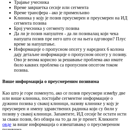
Т
р
а
ј
а
њ
е
у
ч
е
с
н
и
к
а
В
р
е
м
е
з
а
в
р
ш
е
т
к
а
с
е
с
и
ј
е
и
л
и
с
е
г
м
е
н
т
а
В
р
е
м
е
т
р
а
н
с
ф
е
р
а
-
а
к
о
ј
е
п
р
и
м
е
н
љ
и
в
о
К
л
и
н
и
к
а
у
к
о
ј
у
ј
е
п
о
з
и
в
п
р
е
у
с
м
е
р
е
н
и
п
р
е
у
с
м
е
р
е
н
н
а
И
Д
с
е
г
м
е
н
т
а
п
о
з
и
в
а
Б
р
о
ј
у
ч
е
с
н
и
к
а
у
с
е
г
м
е
н
т
у
п
о
з
и
в
а
Д
а
л
и
ј
е
п
о
з
и
в
н
а
п
у
ш
т
е
н
-
д
а
л
и
п
о
з
и
в
а
л
а
ц
к
о
ј
и
ч
е
к
а
н
а
п
у
ш
т
а
п
о
з
и
в
п
р
е
н
е
г
о
ш
т
о
с
е
н
а
њ
е
г
а
о
д
г
о
в
о
р
и
?
П
л
у
с
в
р
е
м
е
з
а
н
а
п
у
ш
т
а
њ
е
.
И
н
ф
о
р
м
а
ц
и
ј
е
о
п
р
о
п
у
с
н
о
м
о
п
с
е
г
у
у
н
а
р
е
д
н
и
х
6
к
о
л
о
н
а
д
а
ј
у
д
е
т
а
љ
н
е
и
н
ф
о
р
м
а
ц
и
ј
е
о
п
р
о
п
у
с
н
о
м
о
п
с
е
г
у
у
п
о
з
и
в
у
.
О
в
о
ј
е
в
е
о
м
а
к
о
р
и
с
н
о
з
а
р
е
ш
а
в
а
њ
е
п
р
о
б
л
е
м
а
а
к
о
и
м
а
т
е
б
и
л
о
к
а
к
в
и
х
п
р
о
б
л
е
м
а
с
а
п
р
о
п
у
с
н
и
м
о
п
с
е
г
о
м
т
о
к
о
м
п
о
з
и
в
а
.
В
и
ш
е
и
н
ф
о
р
м
а
ц
и
ј
а
о
п
р
е
у
с
м
е
р
е
н
и
м
п
о
з
и
в
и
м
а
К
а
о
ш
т
о
ј
е
г
о
р
е
п
о
м
е
н
у
т
о
,
а
к
о
с
е
п
о
з
и
в
п
р
е
у
с
м
е
р
и
и
з
м
е
ђ
у
д
в
е
и
л
и
в
и
ш
е
к
л
и
н
и
к
а
,
п
о
с
т
о
ј
а
ћ
е
с
е
г
м
е
н
т
н
е
и
н
ф
о
р
м
а
ц
и
ј
е
о
д
у
ж
и
н
и
п
о
з
и
в
а
у
с
в
а
к
о
ј
к
л
и
н
и
ц
и
,
н
а
з
и
в
у
к
л
и
н
и
к
е
у
к
о
ј
у
ј
е
п
р
е
у
с
м
е
р
е
н
и
и
м
е
н
у
з
д
р
а
в
с
т
в
е
н
и
х
р
а
д
н
и
к
а
к
о
ј
и
с
у
б
и
л
и
у
п
о
з
и
в
у
у
с
в
а
к
о
ј
к
л
и
н
и
ц
и
.
З
а
п
а
м
т
и
т
е
,
И
Д
с
е
с
и
ј
е
ћ
е
о
с
т
а
т
и
и
с
т
и
з
а
с
в
а
к
и
п
о
з
и
в
,
б
е
з
о
б
з
и
р
а
н
а
т
о
д
а
л
и
ј
е
п
р
е
н
е
т
.
К
л
и
к
н
и
т
е
о
в
д
е
з
а
в
и
ш
е
и
н
ф
о
р
м
а
ц
и
ј
а
о
и
з
в
е
ш
т
а
в
а
њ
у
о
п
р
е
у
с
м
е
р
е
н
и
м
п
о
з
и
в
и
м
а
.