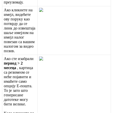
п
р
е
у
з
и
м
а
ј
у
.
А
к
о
к
л
и
к
н
е
т
е
н
а
и
м
е
ј
л
,
в
и
д
е
ћ
е
т
е
о
в
у
п
о
р
у
к
у
к
а
о
п
о
т
в
р
д
у
д
а
с
е
л
и
н
к
д
о
и
з
в
е
ш
т
а
ј
а
ш
а
љ
е
и
м
е
ј
л
о
м
н
а
и
м
е
ј
л
н
а
л
о
г
п
о
в
е
з
а
н
с
а
в
а
ш
и
м
н
а
л
о
г
о
м
з
а
в
и
д
е
о
п
о
з
и
в
.
А
к
о
с
т
е
и
з
а
б
р
а
л
и
п
е
р
и
о
д
>
2
м
е
с
е
ц
а
,
к
а
р
т
и
ц
а
с
а
р
е
з
и
м
е
о
м
с
е
н
е
ћ
е
п
о
ј
а
в
и
т
и
и
и
м
а
ћ
е
т
е
с
а
м
о
о
п
ц
и
ј
у
Е
-
п
о
ш
т
а
.
Т
о
ј
е
з
а
т
о
ш
т
о
г
е
н
е
р
и
с
а
н
е
д
а
т
о
т
е
к
е
м
о
г
у
б
и
т
и
в
е
л
и
к
е
.