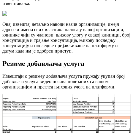
и
з
в
е
ш
т
а
в
а
њ
а
.
О
в
а
ј
и
з
в
е
ш
т
а
ј
д
е
т
а
љ
н
о
н
а
в
о
д
и
н
а
з
и
в
о
р
г
а
н
и
з
а
ц
и
ј
е
,
и
м
е
ј
л
а
д
р
е
с
е
и
и
м
е
н
а
с
в
и
х
в
л
а
с
н
и
к
а
н
а
л
о
г
а
у
в
а
ш
о
ј
о
р
г
а
н
и
з
а
ц
и
ј
и
,
к
л
и
н
и
к
е
ч
и
ј
и
с
у
ч
л
а
н
о
в
и
,
њ
и
х
о
в
у
у
л
о
г
у
у
с
в
а
к
о
ј
к
л
и
н
и
ц
и
,
б
р
о
ј
к
о
н
с
у
л
т
а
ц
и
ј
а
и
т
р
а
ј
а
њ
е
к
о
н
с
у
л
т
а
ц
и
ј
а
,
њ
и
х
о
в
у
п
о
с
л
е
д
њ
у
к
о
н
с
у
л
т
а
ц
и
ј
у
и
п
о
с
л
е
д
њ
е
п
р
и
ј
а
в
љ
и
в
а
њ
е
н
а
п
л
а
т
ф
о
р
м
у
и
д
а
т
у
м
к
а
д
а
и
м
ј
е
о
д
о
б
р
е
н
п
р
и
с
т
у
п
.
Р
е
з
и
м
е
д
о
б
а
в
љ
а
ч
а
у
с
л
у
г
а
И
з
в
е
ш
т
а
ј
и
о
р
е
з
и
м
е
у
д
о
б
а
в
љ
а
ч
а
у
с
л
у
г
а
п
р
у
ж
а
ј
у
у
к
у
п
а
н
б
р
о
ј
д
о
б
а
в
љ
а
ч
а
у
с
л
у
г
а
в
и
д
е
о
п
о
з
и
в
а
п
о
в
е
з
а
н
и
х
с
а
в
а
ш
о
м
о
р
г
а
н
и
з
а
ц
и
ј
о
м
и
п
р
е
г
л
е
д
њ
и
х
о
в
и
х
у
л
о
г
а
н
а
п
л
а
т
ф
о
р
м
и
.