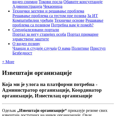
видео снимци
Токови посла
Обавите консултације
Администрација
Чекаоница
Технички захтеви и решавање проблема
Решавање проблема са тестом пре позива
За ИТ
Компатибилни уређаји
Техничке основе
Решавање
проблема са позивом
Потребна вам је помоћ?
Специјализовани портали
Портал за негу старијих особа
Портал примарне
здравствене заштите
О видео позиву
Чланци и студије случаја
О нама
Политике
Приступ
Безбедност
+ More
Извештаји организације
Која ми је улога на платформи потребна -
Администратор организације, Координатор
организације, Известилац организације
О
д
е
љ
а
к
„
И
з
в
е
ш
т
а
ј
и
о
р
г
а
н
и
з
а
ц
и
ј
е
“
п
р
и
к
а
з
у
ј
е
р
е
з
и
м
е
с
в
и
х
и
з
в
е
ш
т
а
ј
а
д
о
с
т
у
п
н
и
х
н
а
н
и
в
о
у
о
р
г
а
н
и
з
а
ц
и
ј
е
.
О
в
д
е