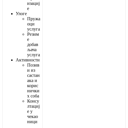
и
з
а
ц
и
ј
е
У
л
о
г
е
П
р
у
ж
а
о
ц
и
у
с
л
у
г
а
Р
е
з
и
м
е
д
о
б
а
в
љ
а
ч
а
у
с
л
у
г
а
А
к
т
и
в
н
о
с
т
и
П
о
з
и
в
и
и
з
с
а
с
т
а
н
а
к
а
и
к
о
р
и
с
н
и
ч
к
и
х
с
о
б
а
К
о
н
с
у
л
т
а
ц
и
ј
е
у
ч
е
к
а
о
н
и
ц
и