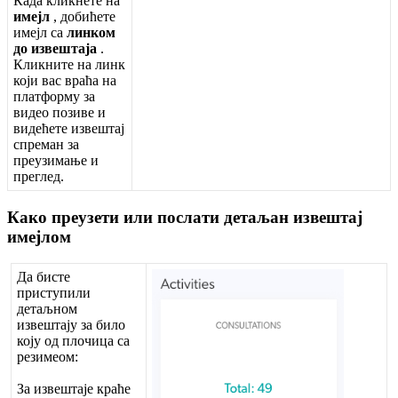
К
а
д
а
к
л
и
к
н
е
т
е
н
а
и
м
е
ј
л
,
д
о
б
и
ћ
е
т
е
и
м
е
ј
л
с
а
л
и
н
к
о
м
д
о
и
з
в
е
ш
т
а
ј
а
.
К
л
и
к
н
и
т
е
н
а
л
и
н
к
к
о
ј
и
в
а
с
в
р
а
ћ
а
н
а
п
л
а
т
ф
о
р
м
у
з
а
в
и
д
е
о
п
о
з
и
в
е
и
в
и
д
е
ћ
е
т
е
и
з
в
е
ш
т
а
ј
с
п
р
е
м
а
н
з
а
п
р
е
у
з
и
м
а
њ
е
и
п
р
е
г
л
е
д
.
К
а
к
о
п
р
е
у
з
е
т
и
и
л
и
п
о
с
л
а
т
и
д
е
т
а
љ
а
н
и
з
в
е
ш
т
а
ј
и
м
е
ј
л
о
м
Д
а
б
и
с
т
е
п
р
и
с
т
у
п
и
л
и
д
е
т
а
љ
н
о
м
и
з
в
е
ш
т
а
ј
у
з
а
б
и
л
о
к
о
ј
у
о
д
п
л
о
ч
и
ц
а
с
а
р
е
з
и
м
е
о
м
:
З
а
и
з
в
е
ш
т
а
ј
е
к
р
а
ћ
е