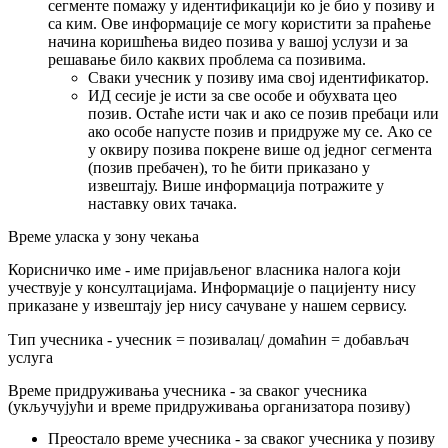
с
е
г
м
е
н
т
е
п
о
м
а
ж
у
у
и
д
е
н
т
и
ф
и
к
а
ц
и
ј
и
к
о
ј
е
б
и
о
у
п
о
з
и
в
у
и
с
а
к
и
м
.
О
в
е
и
н
ф
о
р
м
а
ц
и
ј
е
с
е
м
о
г
у
к
о
р
и
с
т
и
т
и
з
а
п
р
а
ћ
е
њ
е
н
а
ч
и
н
а
к
о
р
и
ш
ћ
е
њ
а
в
и
д
е
о
п
о
з
и
в
а
у
в
а
ш
о
ј
у
с
л
у
з
и
и
з
а
р
е
ш
а
в
а
њ
е
б
и
л
о
к
а
к
в
и
х
п
р
о
б
л
е
м
а
с
а
п
о
з
и
в
и
м
а
.
С
в
а
к
и
у
ч
е
с
н
и
к
у
п
о
з
и
в
у
и
м
а
с
в
о
ј
и
д
е
н
т
и
ф
и
к
а
т
о
р
.
И
Д
с
е
с
и
ј
е
ј
е
и
с
т
и
з
а
с
в
е
о
с
о
б
е
и
о
б
у
х
в
а
т
а
ц
е
о
п
о
з
и
в
.
О
с
т
а
ћ
е
и
с
т
и
ч
а
к
и
а
к
о
с
е
п
о
з
и
в
п
р
е
б
а
ц
и
и
л
и
а
к
о
о
с
о
б
е
н
а
п
у
с
т
е
п
о
з
и
в
и
п
р
и
д
р
у
ж
е
м
у
с
е
.
А
к
о
с
е
у
о
к
в
и
р
у
п
о
з
и
в
а
п
о
к
р
е
н
е
в
и
ш
е
о
д
ј
е
д
н
о
г
с
е
г
м
е
н
т
а
(
п
о
з
и
в
п
р
е
б
а
ч
е
н
)
,
т
о
ћ
е
б
и
т
и
п
р
и
к
а
з
а
н
о
у
и
з
в
е
ш
т
а
ј
у
.
В
и
ш
е
и
н
ф
о
р
м
а
ц
и
ј
а
п
о
т
р
а
ж
и
т
е
у
н
а
с
т
а
в
к
у
о
в
и
х
т
а
ч
а
к
а
.
В
р
е
м
е
у
л
а
с
к
а
у
з
о
н
у
ч
е
к
а
њ
а
К
о
р
и
с
н
и
ч
к
о
и
м
е
-
и
м
е
п
р
и
ј
а
в
љ
е
н
о
г
в
л
а
с
н
и
к
а
н
а
л
о
г
а
к
о
ј
и
у
ч
е
с
т
в
у
ј
е
у
к
о
н
с
у
л
т
а
ц
и
ј
а
м
а
.
И
н
ф
о
р
м
а
ц
и
ј
е
о
п
а
ц
и
ј
е
н
т
у
н
и
с
у
п
р
и
к
а
з
а
н
е
у
и
з
в
е
ш
т
а
ј
у
ј
е
р
н
и
с
у
с
а
ч
у
в
а
н
е
у
н
а
ш
е
м
с
е
р
в
и
с
у
.
Т
и
п
у
ч
е
с
н
и
к
а
-
у
ч
е
с
н
и
к
=
п
о
з
и
в
а
л
а
ц
/
д
о
м
а
ћ
и
н
=
д
о
б
а
в
љ
а
ч
у
с
л
у
г
а
В
р
е
м
е
п
р
и
д
р
у
ж
и
в
а
њ
а
у
ч
е
с
н
и
к
а
-
з
а
с
в
а
к
о
г
у
ч
е
с
н
и
к
а
(
у
к
љ
у
ч
у
ј
у
ћ
и
и
в
р
е
м
е
п
р
и
д
р
у
ж
и
в
а
њ
а
о
р
г
а
н
и
з
а
т
о
р
а
п
о
з
и
в
у
)
П
р
е
о
с
т
а
л
о
в
р
е
м
е
у
ч
е
с
н
и
к
а
-
з
а
с
в
а
к
о
г
у
ч
е
с
н
и
к
а
у
п
о
з
и
в
у