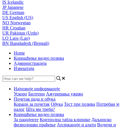
IS
Icelandic
JP
Japanese
DE
German
US
English (US)
NO
Norwegian
HR
Croatian
UR
Pakistan (Urdu)
LO
Laos (Lao)
BN
Bangladesh (Bengali)
Home
Коришћење видео позива
Администрација
Извештаји
Најновије информације
Ускоро
Билтени
Ажурирања уживо
Почетак рада и обука
Кораци за почетак
Обука
Тест пре позива
Потребан је
налог
Шта ми треба?
Коришћење видео позива
За пацијенте
Контролна табла клинике
Даљинско
физиолошко праћење
Апликације и алати
Водичи и