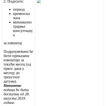
2
.
П
о
д
е
с
и
т
е
:
п
е
р
и
о
д
в
р
е
м
е
н
с
к
а
з
о
н
а
м
и
н
и
м
а
л
н
о
т
р
а
ј
а
њ
е
к
о
н
с
у
л
т
а
ц
и
ј
а
з
а
и
з
в
е
ш
т
а
ј
П
о
д
р
а
з
у
м
е
в
а
н
о
ћ
е
б
и
т
и
п
р
и
к
а
з
а
н
и
и
з
в
е
ш
т
а
ј
и
з
а
т
е
к
у
ћ
и
м
е
с
е
ц
(
о
д
п
р
в
о
г
д
а
н
а
у
м
е
с
е
ц
у
д
о
т
р
е
н
у
т
н
о
г
д
а
т
у
м
а
)
.
Н
а
п
о
м
е
н
а
:
п
о
д
а
ц
и
ћ
е
б
и
т
и
д
о
с
т
у
п
н
и
о
д
28
.
а
в
г
у
с
т
а
2019
.
г
о
д
и
н
е
.