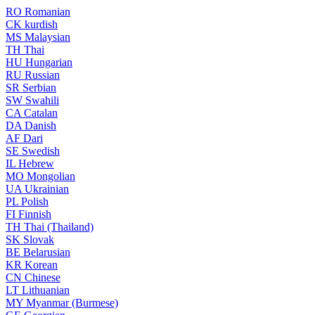
RO
Romanian
CK
kurdish
MS
Malaysian
TH
Thai
HU
Hungarian
RU
Russian
SR
Serbian
SW
Swahili
CA
Catalan
DA
Danish
AF
Dari
SE
Swedish
IL
Hebrew
MO
Mongolian
UA
Ukrainian
PL
Polish
FI
Finnish
TH
Thai (Thailand)
SK
Slovak
BE
Belarusian
KR
Korean
CN
Chinese
LT
Lithuanian
MY
Myanmar (Burmese)