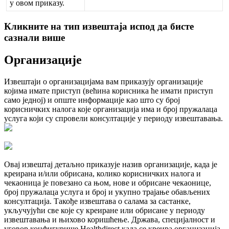
у
о
в
о
м
п
р
и
к
а
з
у
.
К
л
и
к
н
и
т
е
н
а
т
и
п
и
з
в
е
ш
т
а
ј
а
и
с
п
о
д
д
а
б
и
с
т
е
с
а
з
н
а
л
и
в
и
ш
е
О
р
г
а
н
и
з
а
ц
и
ј
е
И
з
в
е
ш
т
а
ј
и
о
о
р
г
а
н
и
з
а
ц
и
ј
а
м
а
в
а
м
п
р
и
к
а
з
у
ј
у
о
р
г
а
н
и
з
а
ц
и
ј
е
к
о
ј
и
м
а
и
м
а
т
е
п
р
и
с
т
у
п
(
в
е
ћ
и
н
а
к
о
р
и
с
н
и
к
а
ћ
е
и
м
а
т
и
п
р
и
с
т
у
п
с
а
м
о
ј
е
д
н
о
ј
)
и
о
п
ш
т
е
и
н
ф
о
р
м
а
ц
и
ј
е
к
а
о
ш
т
о
с
у
б
р
о
ј
к
о
р
и
с
н
и
ч
к
и
х
н
а
л
о
г
а
к
о
ј
е
о
р
г
а
н
и
з
а
ц
и
ј
а
и
м
а
и
б
р
о
ј
п
р
у
ж
а
л
а
ц
а
у
с
л
у
г
а
к
о
ј
и
с
у
с
п
р
о
в
е
л
и
к
о
н
с
у
л
т
а
ц
и
ј
е
у
п
е
р
и
о
д
у
и
з
в
е
ш
т
а
в
а
њ
а
.
О
в
а
ј
и
з
в
е
ш
т
а
ј
д
е
т
а
љ
н
о
п
р
и
к
а
з
у
ј
е
н
а
з
и
в
о
р
г
а
н
и
з
а
ц
и
ј
е
,
к
а
д
а
ј
е
к
р
е
и
р
а
н
а
и
/
и
л
и
о
б
р
и
с
а
н
а
,
к
о
л
и
к
о
к
о
р
и
с
н
и
ч
к
и
х
н
а
л
о
г
а
и
ч
е
к
а
о
н
и
ц
а
ј
е
п
о
в
е
з
а
н
о
с
а
њ
о
м
,
н
о
в
е
и
о
б
р
и
с
а
н
е
ч
е
к
а
о
н
и
ц
е
,
б
р
о
ј
п
р
у
ж
а
л
а
ц
а
у
с
л
у
г
а
и
б
р
о
ј
и
у
к
у
п
н
о
т
р
а
ј
а
њ
е
о
б
а
в
љ
е
н
и
х
к
о
н
с
у
л
т
а
ц
и
ј
а
.
Т
а
к
о
ђ
е
и
з
в
е
ш
т
а
в
а
о
с
а
л
а
м
а
з
а
с
а
с
т
а
н
к
е
,
у
к
љ
у
ч
у
ј
у
ћ
и
с
в
е
к
о
ј
е
с
у
к
р
е
и
р
а
н
е
и
л
и
о
б
р
и
с
а
н
е
у
п
е
р
и
о
д
у
и
з
в
е
ш
т
а
в
а
њ
а
и
њ
и
х
о
в
о
к
о
р
и
ш
ћ
е
њ
е
.
Д
р
ж
а
в
а
,
с
п
е
ц
и
ј
а
л
н
о
с
т
и
у
г
о
в
о
р
к
о
н
ф
и
г
у
р
и
ш
е
Healthdirect
к
а
д
а
с
е
к
р
е
и
р
а
о
р
г
а
н
и
з
а
ц
и
ј
а
.