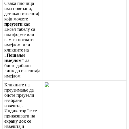
С
в
а
к
а
п
л
о
ч
и
ц
а
и
м
а
п
о
в
е
з
а
н
и
,
д
е
т
а
љ
а
н
и
з
в
е
ш
т
а
ј
к
о
ј
и
м
о
ж
е
т
е
п
р
е
у
з
е
т
и
к
а
о
Е
к
с
е
л
т
а
б
е
л
у
с
а
п
л
а
т
ф
о
р
м
е
и
л
и
в
а
м
г
а
п
о
с
л
а
т
и
и
м
е
ј
л
о
м
,
и
л
и
к
л
и
к
н
и
т
е
н
а
„
П
о
ш
а
љ
и
и
м
е
ј
л
о
м
“
д
а
б
и
с
т
е
д
о
б
и
л
и
л
и
н
к
д
о
и
з
в
е
ш
т
а
ј
а
и
м
е
ј
л
о
м
.
К
л
и
к
н
и
т
е
н
а
п
р
е
у
з
и
м
а
њ
е
д
а
б
и
с
т
е
п
р
е
у
з
е
л
и
и
з
а
б
р
а
н
и
и
з
в
е
ш
т
а
ј
.
И
н
д
и
к
а
т
о
р
ћ
е
с
е
п
р
и
к
а
з
и
в
а
т
и
н
а
е
к
р
а
н
у
д
о
к
с
е
и
з
в
е
ш
т
а
ј
и