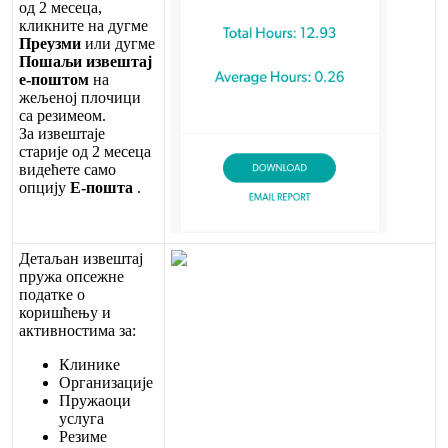
о
д
2
м
е
с
е
ц
а
,
к
л
и
к
н
и
т
е
н
а
д
у
г
м
е
П
р
е
у
з
м
и
и
л
и
д
у
г
м
е
П
о
ш
а
љ
и
и
з
в
е
ш
т
а
ј
е
-
п
о
ш
т
о
м
н
а
ж
е
љ
е
н
о
ј
п
л
о
ч
и
ц
и
с
а
р
е
з
и
м
е
о
м
.
З
а
и
з
в
е
ш
т
а
ј
е
с
т
а
р
и
ј
е
о
д
2
м
е
с
е
ц
а
в
и
д
е
ћ
е
т
е
с
а
м
о
о
п
ц
и
ј
у
Е
-
п
о
ш
т
а
.
Д
е
т
а
љ
а
н
и
з
в
е
ш
т
а
ј
п
р
у
ж
а
о
п
с
е
ж
н
е
п
о
д
а
т
к
е
о
к
о
р
и
ш
ћ
е
њ
у
и
а
к
т
и
в
н
о
с
т
и
м
а
з
а
:
К
л
и
н
и
к
е
О
р
г
а
н
и
з
а
ц
и
ј
е
П
р
у
ж
а
о
ц
и
у
с
л
у
г
а
Р
е
з
и
м
е