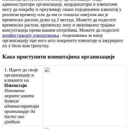
а
д
м
и
н
и
с
т
р
а
т
о
р
и
о
р
г
а
н
и
з
а
ц
и
ј
е
,
к
о
о
р
д
и
н
а
т
о
р
и
и
и
з
в
е
ш
т
а
ч
и
м
о
г
у
д
а
п
о
к
р
е
ћ
у
и
п
р
е
у
з
и
м
а
ј
у
с
в
а
к
и
п
о
ј
е
д
и
н
а
ч
н
и
и
з
в
е
ш
т
а
ј
у
р
е
а
л
н
о
м
в
р
е
м
е
н
у
и
л
и
д
а
и
м
с
е
п
о
ш
а
љ
е
и
м
е
ј
л
о
м
а
к
о
ј
е
в
р
е
м
е
н
с
к
и
р
а
с
п
о
н
д
у
ж
и
о
д
2
м
е
с
е
ц
а
.
М
о
ж
е
т
е
д
а
п
о
д
е
с
и
т
е
в
р
е
м
е
н
с
к
и
р
а
с
п
о
н
,
в
р
е
м
е
н
с
к
у
з
о
н
у
и
м
и
н
и
м
а
л
н
о
т
р
а
ј
а
њ
е
к
о
н
с
у
л
т
а
ц
и
ј
а
п
р
е
м
а
в
а
ш
и
м
п
о
т
р
е
б
а
м
а
.
М
о
ж
е
т
е
д
а
п
о
д
е
с
и
т
е
к
о
н
ф
и
г
у
р
а
ц
и
ј
у
и
з
в
е
ш
т
а
в
а
њ
а
.
п
о
д
е
ш
а
в
а
њ
а
з
а
в
а
ш
у
о
р
г
а
н
и
з
а
ц
и
ј
у
п
р
е
н
е
г
о
ш
т
о
п
о
к
р
е
н
е
т
е
и
з
в
е
ш
т
а
ј
е
и
а
ж
у
р
и
р
а
т
е
и
х
у
б
и
л
о
к
о
м
т
р
е
н
у
т
к
у
.
К
а
к
о
п
р
и
с
т
у
п
и
т
и
и
з
в
е
ш
т
а
ј
и
м
а
о
р
г
а
н
и
з
а
ц
и
ј
е
1
.
И
д
и
т
е
д
о
с
в
о
ј
е
о
р
г
а
н
и
з
а
ц
и
ј
е
и
к
л
и
к
н
и
т
е
н
а
И
з
в
е
ш
т
а
ј
и
Н
а
п
о
м
е
н
а
:
м
о
р
а
т
е
и
м
а
т
и
д
о
з
в
о
л
е
а
д
м
и
н
и
с
т
р
а
т
о
р
а
о
р
г
а
н
и
з
а
ц
и
ј
е
д
а
б
и
с
т
е
о
в
о
у
р
а
д
и
л
и