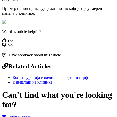
П
р
и
м
е
р
и
с
п
о
д
п
р
и
к
а
з
у
ј
е
ј
е
д
а
н
п
о
з
и
в
к
о
ј
и
ј
е
п
р
е
у
с
м
е
р
е
н
и
з
м
е
ђ
у
3
к
л
и
н
и
к
е
:
Was this article helpful?
Yes
No
Give feedback about this article
Related Articles
Конфигурација извештавања организације
Извештаји из клинике
Can't find what you're looking
for?