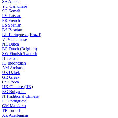
SA
Arabic
YU
Cantonese
SO
Somali
LV
Latvian
FR
French
ES
Spanish
BS
Bosnian
BR
Portuguese (Brazil)
VI
Vietnamese
NL
Dutch
BE
Dutch (Belgium)
SW
Finnish Swedish
IT
Italian
ID
Indonesian
AM
Amharic
UZ
Uzbek
GR
Greek
CS
Czech
HK
Chinese (HK)
BG
Bulgarian
N
Traditional Chinese
PT
Portuguese
CM
Mandarin
TR
Turkish
AZ
Azerbaijani