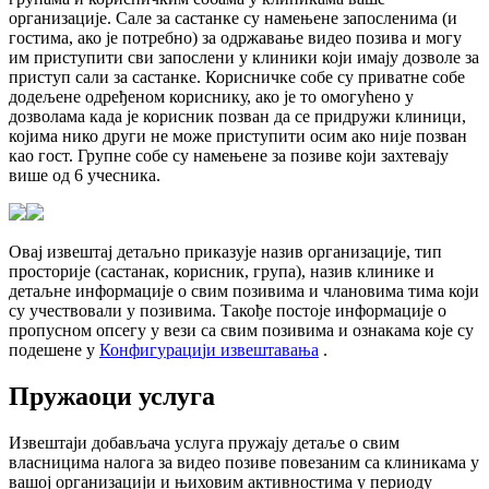
о
р
г
а
н
и
з
а
ц
и
ј
е
.
С
а
л
е
з
а
с
а
с
т
а
н
к
е
с
у
н
а
м
е
њ
е
н
е
з
а
п
о
с
л
е
н
и
м
а
(
и
г
о
с
т
и
м
а
,
а
к
о
ј
е
п
о
т
р
е
б
н
о
)
з
а
о
д
р
ж
а
в
а
њ
е
в
и
д
е
о
п
о
з
и
в
а
и
м
о
г
у
и
м
п
р
и
с
т
у
п
и
т
и
с
в
и
з
а
п
о
с
л
е
н
и
у
к
л
и
н
и
к
и
к
о
ј
и
и
м
а
ј
у
д
о
з
в
о
л
е
з
а
п
р
и
с
т
у
п
с
а
л
и
з
а
с
а
с
т
а
н
к
е
.
К
о
р
и
с
н
и
ч
к
е
с
о
б
е
с
у
п
р
и
в
а
т
н
е
с
о
б
е
д
о
д
е
љ
е
н
е
о
д
р
е
ђ
е
н
о
м
к
о
р
и
с
н
и
к
у
,
а
к
о
ј
е
т
о
о
м
о
г
у
ћ
е
н
о
у
д
о
з
в
о
л
а
м
а
к
а
д
а
ј
е
к
о
р
и
с
н
и
к
п
о
з
в
а
н
д
а
с
е
п
р
и
д
р
у
ж
и
к
л
и
н
и
ц
и
,
к
о
ј
и
м
а
н
и
к
о
д
р
у
г
и
н
е
м
о
ж
е
п
р
и
с
т
у
п
и
т
и
о
с
и
м
а
к
о
н
и
ј
е
п
о
з
в
а
н
к
а
о
г
о
с
т
.
Г
р
у
п
н
е
с
о
б
е
с
у
н
а
м
е
њ
е
н
е
з
а
п
о
з
и
в
е
к
о
ј
и
з
а
х
т
е
в
а
ј
у
в
и
ш
е
о
д
6
у
ч
е
с
н
и
к
а
.
О
в
а
ј
и
з
в
е
ш
т
а
ј
д
е
т
а
љ
н
о
п
р
и
к
а
з
у
ј
е
н
а
з
и
в
о
р
г
а
н
и
з
а
ц
и
ј
е
,
т
и
п
п
р
о
с
т
о
р
и
ј
е
(
с
а
с
т
а
н
а
к
,
к
о
р
и
с
н
и
к
,
г
р
у
п
а
)
,
н
а
з
и
в
к
л
и
н
и
к
е
и
д
е
т
а
љ
н
е
и
н
ф
о
р
м
а
ц
и
ј
е
о
с
в
и
м
п
о
з
и
в
и
м
а
и
ч
л
а
н
о
в
и
м
а
т
и
м
а
к
о
ј
и
с
у
у
ч
е
с
т
в
о
в
а
л
и
у
п
о
з
и
в
и
м
а
.
Т
а
к
о
ђ
е
п
о
с
т
о
ј
е
и
н
ф
о
р
м
а
ц
и
ј
е
о
п
р
о
п
у
с
н
о
м
о
п
с
е
г
у
у
в
е
з
и
с
а
с
в
и
м
п
о
з
и
в
и
м
а
и
о
з
н
а
к
а
м
а
к
о
ј
е
с
у
п
о
д
е
ш
е
н
е
у
К
о
н
ф
и
г
у
р
а
ц
и
ј
и
и
з
в
е
ш
т
а
в
а
њ
а
.
П
р
у
ж
а
о
ц
и
у
с
л
у
г
а
И
з
в
е
ш
т
а
ј
и
д
о
б
а
в
љ
а
ч
а
у
с
л
у
г
а
п
р
у
ж
а
ј
у
д
е
т
а
љ
е
о
с
в
и
м
в
л
а
с
н
и
ц
и
м
а
н
а
л
о
г
а
з
а
в
и
д
е
о
п
о
з
и
в
е
п
о
в
е
з
а
н
и
м
с
а
к
л
и
н
и
к
а
м
а
у
в
а
ш
о
ј
о
р
г
а
н
и
з
а
ц
и
ј
и
и
њ
и
х
о
в
и
м
а
к
т
и
в
н
о
с
т
и
м
а
у
п
е
р
и
о
д
у