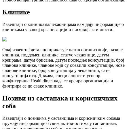
К
л
и
н
и
к
е
И
з
в
е
ш
т
а
ј
и
о
к
л
и
н
и
к
а
м
а
/
ч
е
к
а
о
н
и
ц
а
м
а
в
а
м
д
а
ј
у
и
н
ф
о
р
м
а
ц
и
ј
е
о
к
л
и
н
и
к
а
м
а
у
в
а
ш
о
ј
о
р
г
а
н
и
з
а
ц
и
ј
и
и
њ
и
х
о
в
о
ј
а
к
т
и
в
н
о
с
т
и
.
О
в
а
ј
и
з
в
е
ш
т
а
ј
д
е
т
а
љ
н
о
п
р
и
к
а
з
у
ј
е
н
а
з
и
в
о
р
г
а
н
и
з
а
ц
и
ј
е
,
н
а
з
и
в
е
к
л
и
н
и
к
а
,
п
о
д
д
о
м
е
н
к
л
и
н
и
к
е
,
с
т
а
т
у
с
ч
е
к
а
о
н
и
ц
е
,
д
а
т
у
м
к
р
е
и
р
а
њ
а
,
д
а
т
у
м
б
р
и
с
а
њ
а
,
д
а
т
у
м
п
о
с
л
е
д
њ
е
к
о
н
с
у
л
т
а
ц
и
ј
е
,
б
р
о
ј
ч
л
а
н
о
в
а
к
л
и
н
и
к
е
,
ч
л
а
н
о
в
е
к
о
ј
и
с
у
о
б
а
в
и
л
и
к
о
н
с
у
л
т
а
ц
и
ј
е
,
н
о
в
е
ч
л
а
н
о
в
е
к
л
и
н
и
к
е
,
б
р
о
ј
к
о
н
с
у
л
т
а
ц
и
ј
а
у
ч
е
к
а
о
н
и
ц
и
,
с
а
т
е
к
о
н
с
у
л
т
а
ц
и
ј
а
и
т
д
.
Д
р
ж
а
в
а
,
с
п
е
ц
и
ј
а
л
н
о
с
т
и
у
г
о
в
о
р
к
о
н
ф
и
г
у
р
и
ш
е
Healthdirect
к
а
д
а
с
е
к
р
е
и
р
а
о
р
г
а
н
и
з
а
ц
и
ј
а
и
ф
и
л
т
р
и
р
а
с
е
д
о
с
в
а
к
е
к
л
и
н
и
к
е
.
П
о
з
и
в
и
и
з
с
а
с
т
а
н
а
к
а
и
к
о
р
и
с
н
и
ч
к
и
х
с
о
б
а
И
з
в
е
ш
т
а
ј
и
о
п
о
з
и
в
и
м
а
у
с
а
с
т
а
н
ц
и
м
а
и
к
о
р
и
с
н
и
ч
к
и
м
с
о
б
а
м
а
п
р
у
ж
а
ј
у
и
н
ф
о
р
м
а
ц
и
ј
е
о
с
в
и
м
а
к
т
и
в
н
о
с
т
и
м
а
у
с
а
с
т
а
н
ц
и
м
а
,
г
р
у
п
а
м
а
и
к
о
р
и
с
н
и
ч
к
и
м
с
о
б
а
м
а
у
к
л
и
н
и
к
а
м
а
в
а
ш
е