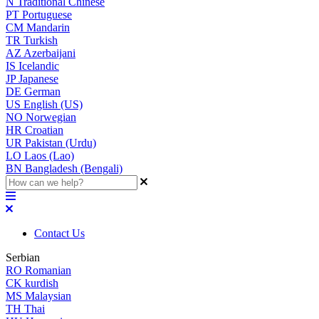
N
Traditional Chinese
PT
Portuguese
CM
Mandarin
TR
Turkish
AZ
Azerbaijani
IS
Icelandic
JP
Japanese
DE
German
US
English (US)
NO
Norwegian
HR
Croatian
UR
Pakistan (Urdu)
LO
Laos (Lao)
BN
Bangladesh (Bengali)
Contact Us
Serbian
RO
Romanian
CK
kurdish
MS
Malaysian
TH
Thai