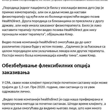
„
П
о
р
о
д
и
ц
а
ј
е
д
н
о
г
п
а
ц
и
ј
е
н
т
а
ј
е
б
и
л
а
у
и
з
о
л
а
ц
и
ј
и
в
е
о
м
а
д
у
г
о
ј
е
р
ј
е
п
р
и
м
а
о
х
е
м
о
т
е
р
а
п
и
ј
у
,
а
л
и
о
н
и
д
а
љ
е
м
о
ж
е
д
а
н
а
с
т
а
в
и
ф
и
з
и
о
т
е
р
а
п
и
ј
у
о
д
к
у
ћ
е
и
л
и
и
з
б
о
л
н
и
ц
е
к
о
р
и
с
т
е
ћ
и
в
и
д
е
о
п
о
з
и
в
HealthDirect
.
Д
р
у
г
а
п
о
р
о
д
и
ц
а
с
а
б
л
и
з
а
н
ц
и
м
а
с
е
п
р
е
с
е
л
и
л
а
у
д
р
у
г
у
д
р
ж
а
в
у
,
а
л
и
н
и
ј
е
и
м
а
л
а
з
а
к
а
з
а
н
о
г
ф
и
з
и
о
т
е
р
а
п
е
у
т
а
.
Б
и
л
о
ј
е
л
а
к
о
н
а
с
т
а
в
и
т
и
т
е
р
а
п
и
ј
у
п
у
т
е
м
в
и
д
е
о
п
о
з
и
в
а
HealthDirect
д
о
к
н
и
с
у
п
р
о
н
а
ш
л
и
н
о
в
о
г
т
е
р
а
п
е
у
т
а
“
,
о
б
ј
а
ш
њ
а
в
а
К
л
е
р
.
В
и
д
е
о
п
о
з
и
в
к
о
м
п
а
н
и
ј
е
healthdirect
о
м
о
г
у
ћ
а
в
а
д
а
д
о
ш
е
с
т
р
а
з
л
и
ч
и
т
и
х
с
т
р
а
н
а
б
у
д
е
у
и
с
т
о
м
п
о
з
и
в
у
.
„
О
д
л
и
ч
н
о
ј
е
з
а
ћ
а
с
к
а
њ
е
с
а
ц
е
л
о
м
п
о
р
о
д
и
ц
о
м
и
л
и
у
к
љ
у
ч
и
в
а
њ
е
л
е
к
а
р
а
и
л
и
д
р
у
г
и
х
т
е
р
а
п
е
у
т
а
.
П
о
с
т
о
ј
и
м
н
о
г
о
б
о
љ
а
к
о
м
у
н
и
к
а
ц
и
ј
а
и
з
м
е
ђ
у
т
и
м
а
“
,
к
а
ж
е
К
л
е
р
.
О
б
е
з
б
е
ђ
и
в
а
њ
е
ф
л
е
к
с
и
б
и
л
н
и
х
о
п
ц
и
ј
а
з
а
к
а
з
и
в
а
њ
а
У
CPA
,
с
в
а
к
и
н
о
в
и
к
л
и
ј
е
н
т
п
р
и
с
у
с
т
в
у
ј
е
п
о
ч
е
т
н
о
м
с
а
с
т
а
н
к
у
к
о
ј
и
м
о
ж
е
т
р
а
ј
а
т
и
д
о
1
,
5
с
а
т
.
П
р
е
2020
.
г
о
д
и
н
е
,
о
в
и
с
а
с
т
а
н
ц
и
с
у
с
е
у
в
е
к
о
д
р
ж
а
в
а
л
и
л
и
ч
н
о
.
„
В
и
д
е
о
п
о
з
и
в
к
о
м
п
а
н
и
ј
е
healthdirect
ј
е
с
а
д
а
н
а
ш
а
п
р
е
ф
е
р
и
р
а
н
а
и
п
р
е
п
о
р
у
ч
е
н
а
м
е
т
о
д
а
з
а
п
о
ч
е
т
н
и
с
а
с
т
а
н
а
к
.
Ш
т
е
д
и
в
р
е
м
е
к
л
и
ј
е
н
т
у
,
а
н
а
м
а
и
д
а
љ
е
о
м
о
г
у
ћ
а
в
а
д
а
в
и
д
и
м
о
њ
е
г
о
в
о
л
и
ц
е
,
ш
т
о
н
а
м
м
н
о
г
о