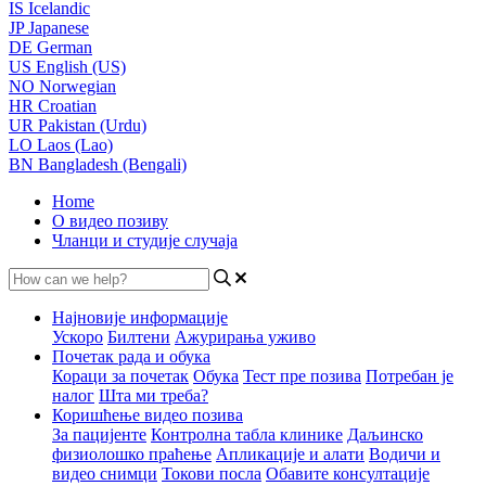
IS
Icelandic
JP
Japanese
DE
German
US
English (US)
NO
Norwegian
HR
Croatian
UR
Pakistan (Urdu)
LO
Laos (Lao)
BN
Bangladesh (Bengali)
Home
О видео позиву
Чланци и студије случаја
Најновије информације
Ускоро
Билтени
Ажурирања уживо
Почетак рада и обука
Кораци за почетак
Обука
Тест пре позива
Потребан је
налог
Шта ми треба?
Коришћење видео позива
За пацијенте
Контролна табла клинике
Даљинско
физиолошко праћење
Апликације и алати
Водичи и
видео снимци
Токови посла
Обавите консултације