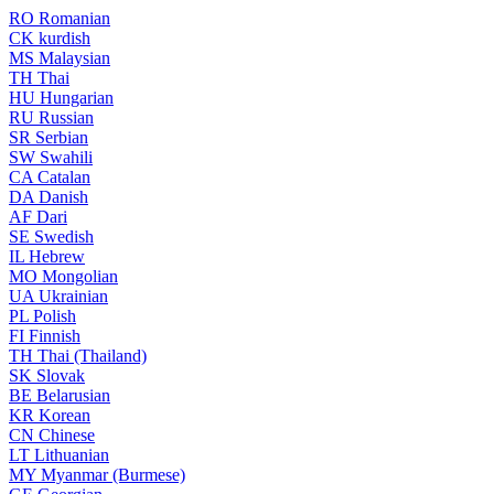
RO
Romanian
CK
kurdish
MS
Malaysian
TH
Thai
HU
Hungarian
RU
Russian
SR
Serbian
SW
Swahili
CA
Catalan
DA
Danish
AF
Dari
SE
Swedish
IL
Hebrew
MO
Mongolian
UA
Ukrainian
PL
Polish
FI
Finnish
TH
Thai (Thailand)
SK
Slovak
BE
Belarusian
KR
Korean
CN
Chinese
LT
Lithuanian
MY
Myanmar (Burmese)