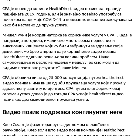
CPA
ј
е
п
о
ч
е
о
д
а
к
о
р
и
с
т
и
HealthDirect
в
и
д
е
о
п
о
з
и
в
е
з
а
т
е
р
а
п
и
ј
у
п
а
ц
и
ј
е
н
а
т
а
2019
.
г
о
д
и
н
е
,
а
л
и
ј
е
з
н
а
ч
а
ј
н
о
п
о
в
е
ћ
а
о
у
п
о
т
р
е
б
у
с
а
п
о
ч
е
т
к
о
м
п
а
н
д
е
м
и
ј
е
COVID
-
19
и
п
о
в
е
з
а
н
и
х
л
о
к
а
л
н
и
х
з
а
к
љ
у
ч
а
в
а
њ
а
к
а
к
о
б
и
н
а
с
т
а
в
и
о
д
а
п
р
у
ж
а
у
с
л
у
г
е
.
М
и
ш
е
л
Р
у
н
и
ј
е
к
о
о
р
д
и
н
а
т
о
р
к
а
з
а
к
о
р
и
с
н
и
ч
к
е
у
с
л
у
г
е
у
CPA
.
„
К
а
д
а
ј
е
п
а
н
д
е
м
и
ј
а
п
о
г
о
д
и
л
а
,
и
м
а
л
и
с
м
о
м
н
о
г
о
в
е
о
м
а
н
е
р
в
о
з
н
и
х
и
а
н
к
с
и
о
з
н
и
х
к
л
и
ј
е
н
а
т
а
к
о
ј
и
с
у
б
и
л
и
з
а
б
р
и
н
у
т
и
з
а
з
д
р
а
в
љ
е
с
в
о
ј
е
д
е
ц
е
,
а
л
и
с
м
о
б
р
з
о
о
т
к
р
и
л
и
д
а
ј
е
к
о
р
и
ш
ћ
е
њ
е
в
и
д
е
о
п
о
з
и
в
а
HealthDirect
о
д
л
и
ч
н
о
р
е
ш
е
њ
е
з
а
в
е
л
и
к
и
п
р
о
б
л
е
м
.
Н
а
ш
е
с
а
м
о
п
о
у
з
д
а
њ
е
ј
е
р
а
с
л
о
и
з
н
е
д
е
љ
е
у
н
е
д
е
љ
у
ј
е
р
с
м
о
м
о
г
л
и
д
а
в
и
д
и
м
о
п
о
з
и
т
и
в
н
е
р
е
з
у
л
т
а
т
е
“
,
к
а
ж
е
М
и
ш
е
л
.
CPA
ј
е
о
б
а
в
и
л
а
в
и
ш
е
о
д
25
.
000
к
о
н
с
у
л
т
а
ц
и
ј
а
п
у
т
е
м
healthdirect
в
и
д
е
о
п
о
з
и
в
а
и
и
м
а
в
и
ш
е
о
д
380
п
р
у
ж
а
л
а
ц
а
у
с
л
у
г
а
к
о
ј
и
п
р
у
ж
а
ј
у
з
д
р
а
в
с
т
в
е
н
у
з
а
ш
т
и
т
у
к
л
и
ј
е
н
т
и
м
а
CPA
п
у
т
е
м
п
л
а
т
ф
о
р
м
е
–
о
в
а
ј
о
г
р
о
м
а
н
у
с
п
е
х
д
о
в
е
о
ј
е
д
о
т
о
г
а
д
а
CPA
у
с
в
о
ј
и
healthdirect
в
и
д
е
о
п
о
з
и
в
к
а
о
д
е
о
с
в
а
к
о
д
н
е
в
н
о
г
п
р
у
ж
а
њ
а
у
с
л
у
г
а
.
В
и
д
е
о
п
о
з
и
в
п
о
д
р
ж
а
в
а
к
о
н
т
и
н
у
и
т
е
т
н
е
г
е
К
л
е
р
С
м
а
р
т
ј
е
ф
и
з
и
о
т
е
р
а
п
е
у
т
с
а
д
и
п
л
о
м
о
м
о
в
л
а
ш
ћ
е
н
о
г
р
а
ч
у
н
о
в
о
ђ
е
.
К
л
е
р
в
о
л
и
ш
т
о
в
и
д
е
о
п
о
з
и
в
к
о
м
п
а
н
и
ј
е
Healthdirect
о
м
о
г
у
ћ
а
в
а
н
е
п
р
е
к
и
д
н
о
л
е
ч
е
њ
е
у
п
р
к
о
с
п
р
о
м
е
н
љ
и
в
и
м
о
к
о
л
н
о
с
т
и
м
а
.