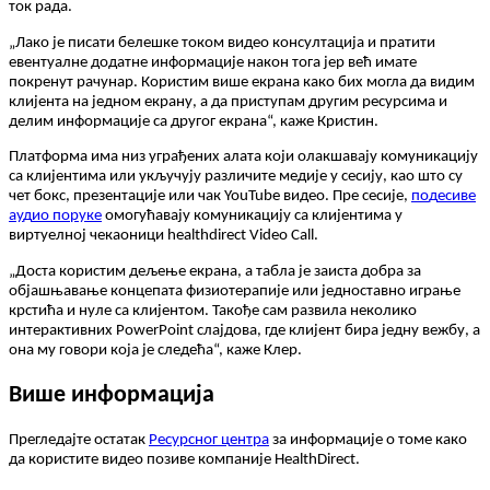
т
о
к
р
а
д
а
.
„
Л
а
к
о
ј
е
п
и
с
а
т
и
б
е
л
е
ш
к
е
т
о
к
о
м
в
и
д
е
о
к
о
н
с
у
л
т
а
ц
и
ј
а
и
п
р
а
т
и
т
и
е
в
е
н
т
у
а
л
н
е
д
о
д
а
т
н
е
и
н
ф
о
р
м
а
ц
и
ј
е
н
а
к
о
н
т
о
г
а
ј
е
р
в
е
ћ
и
м
а
т
е
п
о
к
р
е
н
у
т
р
а
ч
у
н
а
р
.
К
о
р
и
с
т
и
м
в
и
ш
е
е
к
р
а
н
а
к
а
к
о
б
и
х
м
о
г
л
а
д
а
в
и
д
и
м
к
л
и
ј
е
н
т
а
н
а
ј
е
д
н
о
м
е
к
р
а
н
у
,
а
д
а
п
р
и
с
т
у
п
а
м
д
р
у
г
и
м
р
е
с
у
р
с
и
м
а
и
д
е
л
и
м
и
н
ф
о
р
м
а
ц
и
ј
е
с
а
д
р
у
г
о
г
е
к
р
а
н
а
“
,
к
а
ж
е
К
р
и
с
т
и
н
.
П
л
а
т
ф
о
р
м
а
и
м
а
н
и
з
у
г
р
а
ђ
е
н
и
х
а
л
а
т
а
к
о
ј
и
о
л
а
к
ш
а
в
а
ј
у
к
о
м
у
н
и
к
а
ц
и
ј
у
с
а
к
л
и
ј
е
н
т
и
м
а
и
л
и
у
к
љ
у
ч
у
ј
у
р
а
з
л
и
ч
и
т
е
м
е
д
и
ј
е
у
с
е
с
и
ј
у
,
к
а
о
ш
т
о
с
у
ч
е
т
б
о
к
с
,
п
р
е
з
е
н
т
а
ц
и
ј
е
и
л
и
ч
а
к
YouTube
в
и
д
е
о
.
П
р
е
с
е
с
и
ј
е
,
п
о
д
е
с
и
в
е
а
у
д
и
о
п
о
р
у
к
е
о
м
о
г
у
ћ
а
в
а
ј
у
к
о
м
у
н
и
к
а
ц
и
ј
у
с
а
к
л
и
ј
е
н
т
и
м
а
у
в
и
р
т
у
е
л
н
о
ј
ч
е
к
а
о
н
и
ц
и
healthdirect
Video
Call
.
„
Д
о
с
т
а
к
о
р
и
с
т
и
м
д
е
љ
е
њ
е
е
к
р
а
н
а
,
а
т
а
б
л
а
ј
е
з
а
и
с
т
а
д
о
б
р
а
з
а
о
б
ј
а
ш
њ
а
в
а
њ
е
к
о
н
ц
е
п
а
т
а
ф
и
з
и
о
т
е
р
а
п
и
ј
е
и
л
и
ј
е
д
н
о
с
т
а
в
н
о
и
г
р
а
њ
е
к
р
с
т
и
ћ
а
и
н
у
л
е
с
а
к
л
и
ј
е
н
т
о
м
.
Т
а
к
о
ђ
е
с
а
м
р
а
з
в
и
л
а
н
е
к
о
л
и
к
о
и
н
т
е
р
а
к
т
и
в
н
и
х
PowerPoint
с
л
а
ј
д
о
в
а
,
г
д
е
к
л
и
ј
е
н
т
б
и
р
а
ј
е
д
н
у
в
е
ж
б
у
,
а
о
н
а
м
у
г
о
в
о
р
и
к
о
ј
а
ј
е
с
л
е
д
е
ћ
а
“
,
к
а
ж
е
К
л
е
р
.
В
и
ш
е
и
н
ф
о
р
м
а
ц
и
ј
а
П
р
е
г
л
е
д
а
ј
т
е
о
с
т
а
т
а
к
Р
е
с
у
р
с
н
о
г
ц
е
н
т
р
а
з
а
и
н
ф
о
р
м
а
ц
и
ј
е
о
т
о
м
е
к
а
к
о
д
а
к
о
р
и
с
т
и
т
е
в
и
д
е
о
п
о
з
и
в
е
к
о
м
п
а
н
и
ј
е
HealthDirect
.