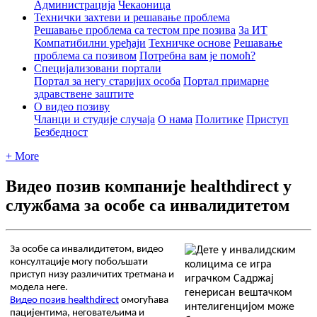
Администрација
Чекаоница
Технички захтеви и решавање проблема
Решавање проблема са тестом пре позива
За ИТ
Компатибилни уређаји
Техничке основе
Решавање
проблема са позивом
Потребна вам је помоћ?
Специјализовани портали
Портал за негу старијих особа
Портал примарне
здравствене заштите
О видео позиву
Чланци и студије случаја
О нама
Политике
Приступ
Безбедност
+ More
Видео позив компаније healthdirect у
службама за особе са инвалидитетом
З
а
о
с
о
б
е
с
а
и
н
в
а
л
и
д
и
т
е
т
о
м
,
в
и
д
е
о
к
о
н
с
у
л
т
а
ц
и
ј
е
м
о
г
у
п
о
б
о
љ
ш
а
т
и
п
р
и
с
т
у
п
н
и
з
у
р
а
з
л
и
ч
и
т
и
х
т
р
е
т
м
а
н
а
и
м
о
д
е
л
а
н
е
г
е
.
В
и
д
е
о
п
о
з
и
в
healthdirect
о
м
о
г
у
ћ
а
в
а
п
а
ц
и
ј
е
н
т
и
м
а
,
н
е
г
о
в
а
т
е
љ
и
м
а
и