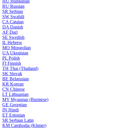
HU
Hungarian
RU
Russian
SR
Serbian
SW
Swahili
CA
Catalan
DA
Danish
AF
Dari
SE
Swedish
IL
Hebrew
MO
Mongolian
UA
Ukrainian
PL
Polish
FI
Finnish
TH
Thai (Thailand)
SK
Slovak
BE
Belarusian
KR
Korean
CN
Chinese
LT
Lithuanian
MY
Myanmar (Burmese)
GE
Georgian
IN
Hindi
ET
Estonian
SR
Serbian Latin
KM
Cambodia (Khmer)