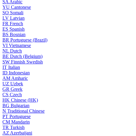
SA
Arabic
YU
Cantonese
SO
Somali
LV
Latvian
FR
French
ES
Spanish
BS
Bosnian
BR
Portuguese (Brazil)
VI
Vietnamese
NL
Dutch
BE
Dutch (Belgium)
SW
Finnish Swedish
IT
Italian
ID
Indonesian
AM
Amharic
UZ
Uzbek
GR
Greek
CS
Czech
HK
Chinese (HK)
BG
Bulgarian
N
Traditional Chinese
PT
Portuguese
CM
Mandarin
TR
Turkish
AZ
Azerbaijani