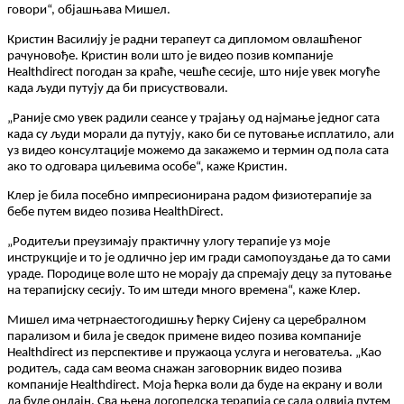
г
о
в
о
р
и
“
,
о
б
ј
а
ш
њ
а
в
а
М
и
ш
е
л
.
К
р
и
с
т
и
н
В
а
с
и
л
и
ј
у
ј
е
р
а
д
н
и
т
е
р
а
п
е
у
т
с
а
д
и
п
л
о
м
о
м
о
в
л
а
ш
ћ
е
н
о
г
р
а
ч
у
н
о
в
о
ђ
е
.
К
р
и
с
т
и
н
в
о
л
и
ш
т
о
ј
е
в
и
д
е
о
п
о
з
и
в
к
о
м
п
а
н
и
ј
е
Healthdirect
п
о
г
о
д
а
н
з
а
к
р
а
ћ
е
,
ч
е
ш
ћ
е
с
е
с
и
ј
е
,
ш
т
о
н
и
ј
е
у
в
е
к
м
о
г
у
ћ
е
к
а
д
а
љ
у
д
и
п
у
т
у
ј
у
д
а
б
и
п
р
и
с
у
с
т
в
о
в
а
л
и
.
„
Р
а
н
и
ј
е
с
м
о
у
в
е
к
р
а
д
и
л
и
с
е
а
н
с
е
у
т
р
а
ј
а
њ
у
о
д
н
а
ј
м
а
њ
е
ј
е
д
н
о
г
с
а
т
а
к
а
д
а
с
у
љ
у
д
и
м
о
р
а
л
и
д
а
п
у
т
у
ј
у
,
к
а
к
о
б
и
с
е
п
у
т
о
в
а
њ
е
и
с
п
л
а
т
и
л
о
,
а
л
и
у
з
в
и
д
е
о
к
о
н
с
у
л
т
а
ц
и
ј
е
м
о
ж
е
м
о
д
а
з
а
к
а
ж
е
м
о
и
т
е
р
м
и
н
о
д
п
о
л
а
с
а
т
а
а
к
о
т
о
о
д
г
о
в
а
р
а
ц
и
љ
е
в
и
м
а
о
с
о
б
е
“
,
к
а
ж
е
К
р
и
с
т
и
н
.
К
л
е
р
ј
е
б
и
л
а
п
о
с
е
б
н
о
и
м
п
р
е
с
и
о
н
и
р
а
н
а
р
а
д
о
м
ф
и
з
и
о
т
е
р
а
п
и
ј
е
з
а
б
е
б
е
п
у
т
е
м
в
и
д
е
о
п
о
з
и
в
а
HealthDirect
.
„
Р
о
д
и
т
е
љ
и
п
р
е
у
з
и
м
а
ј
у
п
р
а
к
т
и
ч
н
у
у
л
о
г
у
т
е
р
а
п
и
ј
е
у
з
м
о
ј
е
и
н
с
т
р
у
к
ц
и
ј
е
и
т
о
ј
е
о
д
л
и
ч
н
о
ј
е
р
и
м
г
р
а
д
и
с
а
м
о
п
о
у
з
д
а
њ
е
д
а
т
о
с
а
м
и
у
р
а
д
е
.
П
о
р
о
д
и
ц
е
в
о
л
е
ш
т
о
н
е
м
о
р
а
ј
у
д
а
с
п
р
е
м
а
ј
у
д
е
ц
у
з
а
п
у
т
о
в
а
њ
е
н
а
т
е
р
а
п
и
ј
с
к
у
с
е
с
и
ј
у
.
Т
о
и
м
ш
т
е
д
и
м
н
о
г
о
в
р
е
м
е
н
а
“
,
к
а
ж
е
К
л
е
р
.
М
и
ш
е
л
и
м
а
ч
е
т
р
н
а
е
с
т
о
г
о
д
и
ш
њ
у
ћ
е
р
к
у
С
и
ј
е
н
у
с
а
ц
е
р
е
б
р
а
л
н
о
м
п
а
р
а
л
и
з
о
м
и
б
и
л
а
ј
е
с
в
е
д
о
к
п
р
и
м
е
н
е
в
и
д
е
о
п
о
з
и
в
а
к
о
м
п
а
н
и
ј
е
Healthdirect
и
з
п
е
р
с
п
е
к
т
и
в
е
и
п
р
у
ж
а
о
ц
а
у
с
л
у
г
а
и
н
е
г
о
в
а
т
е
љ
а
.
„
К
а
о
р
о
д
и
т
е
љ
,
с
а
д
а
с
а
м
в
е
о
м
а
с
н
а
ж
а
н
з
а
г
о
в
о
р
н
и
к
в
и
д
е
о
п
о
з
и
в
а
к
о
м
п
а
н
и
ј
е
Healthdirect
.
М
о
ј
а
ћ
е
р
к
а
в
о
л
и
д
а
б
у
д
е
н
а
е
к
р
а
н
у
и
в
о
л
и
д
а
б
у
д
е
о
н
л
а
ј
н
.
С
в
а
њ
е
н
а
л
о
г
о
п
е
д
с
к
а
т
е
р
а
п
и
ј
а
с
е
с
а
д
а
о
д
в
и
ј
а
п
у
т
е
м