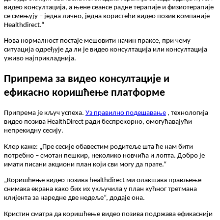
в
и
д
е
о
к
о
н
с
у
л
т
а
ц
и
ј
а
,
а
њ
е
н
е
с
е
а
н
с
е
р
а
д
н
е
т
е
р
а
п
и
ј
е
и
ф
и
з
и
о
т
е
р
а
п
и
ј
е
с
е
с
м
е
њ
у
ј
у
–
ј
е
д
н
а
л
и
ч
н
о
,
ј
е
д
н
а
к
о
р
и
с
т
е
ћ
и
в
и
д
е
о
п
о
з
и
в
к
о
м
п
а
н
и
ј
е
Healthdirect
.
“
Н
о
в
а
н
о
р
м
а
л
н
о
с
т
п
о
с
т
а
ј
е
м
е
ш
о
в
и
т
и
н
а
ч
и
н
п
р
а
к
с
е
,
п
р
и
ч
е
м
у
с
и
т
у
а
ц
и
ј
а
о
д
р
е
ђ
у
ј
е
д
а
л
и
ј
е
в
и
д
е
о
к
о
н
с
у
л
т
а
ц
и
ј
а
и
л
и
к
о
н
с
у
л
т
а
ц
и
ј
а
у
ж
и
в
о
н
а
ј
п
р
и
к
л
а
д
н
и
ј
а
.
П
р
и
п
р
е
м
а
з
а
в
и
д
е
о
к
о
н
с
у
л
т
а
ц
и
ј
е
и
е
ф
и
к
а
с
н
о
к
о
р
и
ш
ћ
е
њ
е
п
л
а
т
ф
о
р
м
е
П
р
и
п
р
е
м
а
ј
е
к
љ
у
ч
у
с
п
е
х
а
.
У
з
п
р
а
в
и
л
н
о
п
о
д
е
ш
а
в
а
њ
е
,
т
е
х
н
о
л
о
г
и
ј
а
в
и
д
е
о
п
о
з
и
в
а
HealthDirect
р
а
д
и
б
е
с
п
р
е
к
о
р
н
о
,
о
м
о
г
у
ћ
а
в
а
ј
у
ћ
и
н
е
п
р
е
к
и
д
н
у
с
е
с
и
ј
у
.
К
л
е
р
к
а
ж
е
:
„
П
р
е
с
е
с
и
ј
е
о
б
а
в
е
с
т
и
м
р
о
д
и
т
е
љ
е
ш
т
а
ћ
е
н
а
м
б
и
т
и
п
о
т
р
е
б
н
о
–
с
м
о
т
а
н
п
е
ш
к
и
р
,
н
е
к
о
л
и
к
о
н
о
в
ч
и
ћ
а
и
л
о
п
т
а
.
Д
о
б
р
о
ј
е
и
м
а
т
и
п
и
с
а
н
и
а
к
ц
и
о
н
и
п
л
а
н
к
о
ј
и
с
в
и
м
о
г
у
д
а
п
р
а
т
е
.
“
„
К
о
р
и
ш
ћ
е
њ
е
в
и
д
е
о
п
о
з
и
в
а
healthdirect
м
и
о
л
а
к
ш
а
в
а
п
р
а
в
љ
е
њ
е
с
н
и
м
а
к
а
е
к
р
а
н
а
к
а
к
о
б
и
х
и
х
у
к
љ
у
ч
и
л
а
у
п
л
а
н
к
у
ћ
н
о
г
т
р
е
т
м
а
н
а
к
л
и
ј
е
н
т
а
з
а
н
а
р
е
д
н
е
д
в
е
н
е
д
е
љ
е
“
,
д
о
д
а
ј
е
о
н
а
.
К
р
и
с
т
и
н
с
м
а
т
р
а
д
а
к
о
р
и
ш
ћ
е
њ
е
в
и
д
е
о
п
о
з
и
в
а
п
о
д
р
ж
а
в
а
е
ф
и
к
а
с
н
и
ј
и