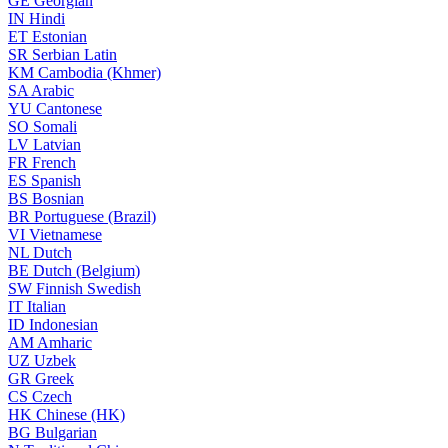
GE
Georgian
IN
Hindi
ET
Estonian
SR
Serbian Latin
KM
Cambodia (Khmer)
SA
Arabic
YU
Cantonese
SO
Somali
LV
Latvian
FR
French
ES
Spanish
BS
Bosnian
BR
Portuguese (Brazil)
VI
Vietnamese
NL
Dutch
BE
Dutch (Belgium)
SW
Finnish Swedish
IT
Italian
ID
Indonesian
AM
Amharic
UZ
Uzbek
GR
Greek
CS
Czech
HK
Chinese (HK)
BG
Bulgarian