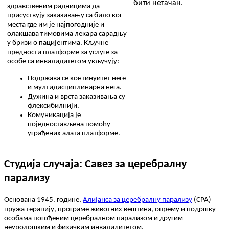
з
д
р
а
в
с
т
в
е
н
и
м
р
а
д
н
и
ц
и
м
а
д
а
п
р
и
с
у
с
т
в
у
ј
у
з
а
к
а
з
и
в
а
њ
у
с
а
б
и
л
о
к
о
г
м
е
с
т
а
г
д
е
и
м
ј
е
н
а
ј
п
о
г
о
д
н
и
ј
е
и
о
л
а
к
ш
а
в
а
т
и
м
о
в
и
м
а
л
е
к
а
р
а
с
а
р
а
д
њ
у
у
б
р
и
з
и
о
п
а
ц
и
ј
е
н
т
и
м
а
.
К
љ
у
ч
н
е
п
р
е
д
н
о
с
т
и
п
л
а
т
ф
о
р
м
е
з
а
у
с
л
у
г
е
з
а
о
с
о
б
е
с
а
и
н
в
а
л
и
д
и
т
е
т
о
м
у
к
љ
у
ч
у
ј
у
:
П
о
д
р
ж
а
в
а
с
е
к
о
н
т
и
н
у
и
т
е
т
н
е
г
е
и
м
у
л
т
и
д
и
с
ц
и
п
л
и
н
а
р
н
а
н
е
г
а
.
Д
у
ж
и
н
а
и
в
р
с
т
а
з
а
к
а
з
и
в
а
њ
а
с
у
ф
л
е
к
с
и
б
и
л
н
и
ј
и
.
К
о
м
у
н
и
к
а
ц
и
ј
а
ј
е
п
о
ј
е
д
н
о
с
т
а
в
љ
е
н
а
п
о
м
о
ћ
у
у
г
р
а
ђ
е
н
и
х
а
л
а
т
а
п
л
а
т
ф
о
р
м
е
.
С
т
у
д
и
ј
а
с
л
у
ч
а
ј
а
:
С
а
в
е
з
з
а
ц
е
р
е
б
р
а
л
н
у
п
а
р
а
л
и
з
у
О
с
н
о
в
а
н
а
1945
.
г
о
д
и
н
е
,
А
л
и
ј
а
н
с
а
з
а
ц
е
р
е
б
р
а
л
н
у
п
а
р
а
л
и
з
у
(
CPA
)
п
р
у
ж
а
т
е
р
а
п
и
ј
у
,
п
р
о
г
р
а
м
е
ж
и
в
о
т
н
и
х
в
е
ш
т
и
н
а
,
о
п
р
е
м
у
и
п
о
д
р
ш
к
у
о
с
о
б
а
м
а
п
о
г
о
ђ
е
н
и
м
ц
е
р
е
б
р
а
л
н
о
м
п
а
р
а
л
и
з
о
м
и
д
р
у
г
и
м
н
е
у
р
о
л
о
ш
к
и
м
и
ф
и
з
и
ч
к
и
м
и
н
в
а
л
и
д
и
т
е
т
о
м
.