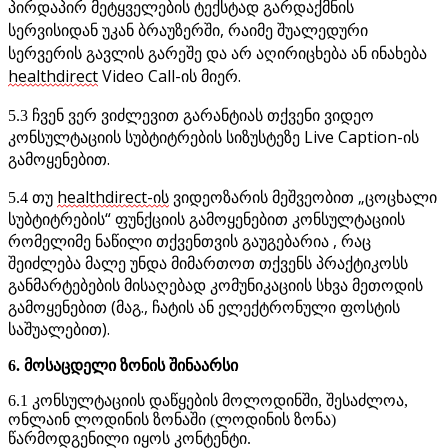
პ
ი
რ
დ
ა
პ
ი
რ
მ
ე
ტ
ყ
ვ
ე
ლ
ე
ბ
ი
ს
ტ
ე
ქ
ს
ტ
ა
დ
გ
ა
რ
დ
ა
ქ
მ
ნ
ი
ს
ს
ე
რ
ვ
ი
ს
ი
დ
ა
ნ
უ
კ
ა
ნ
ბ
რ
ა
უ
ზ
ე
რ
შ
ი
,
რ
ა
ი
მ
ე
შ
უ
ა
ლ
ე
დ
უ
რ
ი
ს
ე
რ
ვ
ე
რ
ი
ს
გ
ა
ვ
ლ
ი
ს
გ
ა
რ
ე
შ
ე
დ
ა
ა
რ
ა
ღ
ი
რ
ი
ც
ხ
ე
ბ
ა
ა
ნ
ი
ნ
ა
ხ
ე
ბ
ა
healthdirect
Video
Call
-
ი
ს
მ
ი
ე
რ
.
ჩ
ვ
ე
ნ
ვ
ე
რ
ვ
ი
ძ
ლ
ე
ვ
ი
თ
გ
ა
რ
ა
ნ
ტ
ი
ა
ს
თ
ქ
ვ
ე
ნ
ი
ვ
ი
დ
ე
ო
5
.
3
კ
ო
ნ
ს
უ
ლ
ტ
ა
ც
ი
ი
ს
ს
უ
ბ
ტ
ი
ტ
რ
ე
ბ
ი
ს
ს
ი
ზ
უ
ს
ტ
ე
ზ
ე
Live
Caption
-
ი
ს
გ
ა
მ
ო
ყ
ე
ნ
ე
ბ
ი
თ
.
healthdirect
-
ი
ს
მ
ე
შ
ვ
ე
ო
ბ
ი
თ
„
ც
ო
ც
ხ
ა
ლ
ი
5
.
4
თ
უ
ვ
ი
დ
ე
ო
ზ
ა
რ
ი
ს
ს
უ
ბ
ტ
ი
ტ
რ
ე
ბ
ი
ს
“
ფ
უ
ნ
ქ
ც
ი
ი
ს
გ
ა
მ
ო
ყ
ე
ნ
ე
ბ
ი
თ
კ
ო
ნ
ს
უ
ლ
ტ
ა
ც
ი
ი
ს
რ
ო
მ
ე
ლ
ი
მ
ე
ნ
ა
წ
ი
ლ
ი
თ
ქ
ვ
ე
ნ
თ
ვ
ი
ს
გ
ა
უ
გ
ე
ბ
ა
რ
ი
ა
,
რ
ა
ც
შ
ე
ი
ძ
ლ
ე
ბ
ა
მ
ა
ლ
ე
უ
ნ
დ
ა
მ
ი
მ
ა
რ
თ
ო
თ
თ
ქ
ვ
ე
ნ
ს
პ
რ
ა
ქ
ტ
ი
კ
ო
ს
ს
გ
ა
ნ
მ
ა
რ
ტ
ე
ბ
ე
ბ
ი
ს
მ
ი
ს
ა
ღ
ე
ბ
ა
დ
კ
ო
მ
უ
ნ
ი
კ
ა
ც
ი
ი
ს
ს
ხ
ვ
ა
მ
ე
თ
ო
დ
ი
ს
გ
ა
მ
ო
ყ
ე
ნ
ე
ბ
ი
თ
(
მ
ა
გ
.
,
ჩ
ა
ტ
ი
ს
ა
ნ
ე
ლ
ე
ქ
ტ
რ
ო
ნ
უ
ლ
ი
ფ
ო
ს
ტ
ი
ს
ს
ა
შ
უ
ა
ლ
ე
ბ
ი
თ
)
.
6
.
მ
ო
ს
ა
ც
დ
ე
ლ
ი
ზ
ო
ნ
ი
ს
შ
ი
ნ
ა
ა
რ
ს
ი
6
.
1
კ
ო
ნ
ს
უ
ლ
ტ
ა
ც
ი
ი
ს
დ
ა
წ
ყ
ე
ბ
ი
ს
მ
ო
ლ
ო
დ
ი
ნ
შ
ი
,
შ
ე
ს
ა
ძ
ლ
ო
ა
,
ო
ნ
ლ
ა
ი
ნ
ლ
ო
დ
ი
ნ
ი
ს
ზ
ო
ნ
ა
შ
ი
(
ლ
ო
დ
ი
ნ
ი
ს
ზ
ო
ნ
ა
)
წ
ა
რ
მ
ო
დ
გ
ე
ნ
ი
ლ
ი
ი
ყ
ო
ს
კ
ო
ნ
ტ
ე
ნ
ტ
ი
.