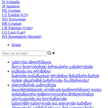
IS
Icelandic
JP
Japanese
DE
German
US
English (US)
NO
Norwegian
HR
Croatian
UR
Pakistan (Urdu)
LO
Laos (Lao)
BN
Bangladesh (Bengali)
Home
უახლესი ინფორმაცია
მალე
ბიულეტენები
პირდაპირი განახლებები
დაწყება და ტრენინგი
ნაბიჯები დასაწყებად
ტრენინგი
წინასწარი ზარის
ტესტი
ანგარიშის საჭიროება
რა მჭირდება?
ვიდეოზარის გამოყენება
პაციენტებისთვის
კლინიკის საინფორმაციო დაფა
დისტანციური ფიზიოლოგიური მონიტორინგი
აპლიკაციები და ხელსაწყოები
სახელმძღვანელოები და ვიდეოები
სამუშაო
პროცესები
ადმინისტრაცია
მოსაცდელი ზონა