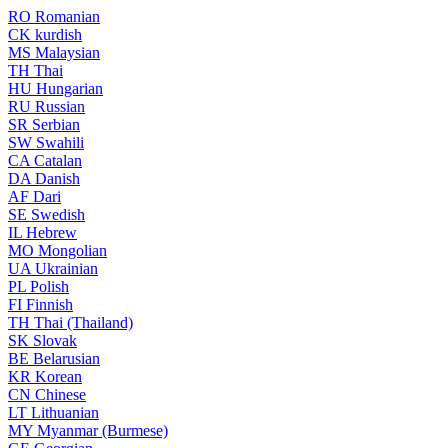
RO
Romanian
CK
kurdish
MS
Malaysian
TH
Thai
HU
Hungarian
RU
Russian
SR
Serbian
SW
Swahili
CA
Catalan
DA
Danish
AF
Dari
SE
Swedish
IL
Hebrew
MO
Mongolian
UA
Ukrainian
PL
Polish
FI
Finnish
TH
Thai (Thailand)
SK
Slovak
BE
Belarusian
KR
Korean
CN
Chinese
LT
Lithuanian
MY
Myanmar (Burmese)