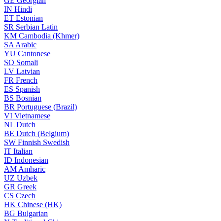
GE
Georgian
IN
Hindi
ET
Estonian
SR
Serbian Latin
KM
Cambodia (Khmer)
SA
Arabic
YU
Cantonese
SO
Somali
LV
Latvian
FR
French
ES
Spanish
BS
Bosnian
BR
Portuguese (Brazil)
VI
Vietnamese
NL
Dutch
BE
Dutch (Belgium)
SW
Finnish Swedish
IT
Italian
ID
Indonesian
AM
Amharic
UZ
Uzbek
GR
Greek
CS
Czech
HK
Chinese (HK)
BG
Bulgarian