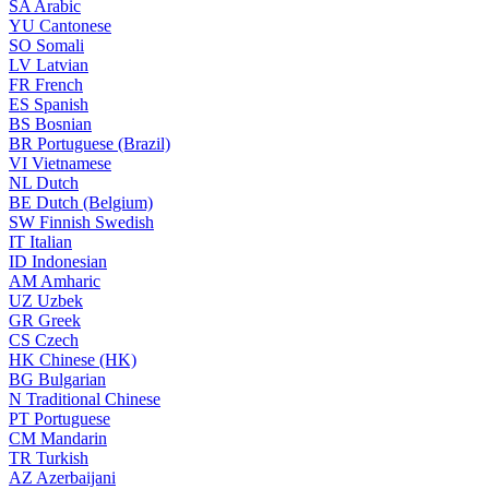
SA
Arabic
YU
Cantonese
SO
Somali
LV
Latvian
FR
French
ES
Spanish
BS
Bosnian
BR
Portuguese (Brazil)
VI
Vietnamese
NL
Dutch
BE
Dutch (Belgium)
SW
Finnish Swedish
IT
Italian
ID
Indonesian
AM
Amharic
UZ
Uzbek
GR
Greek
CS
Czech
HK
Chinese (HK)
BG
Bulgarian
N
Traditional Chinese
PT
Portuguese
CM
Mandarin
TR
Turkish
AZ
Azerbaijani