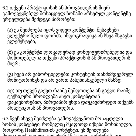
6
.
2
თ
ქ
ვ
ე
ნ
ი
პ
რ
ა
ქ
ტ
ი
კ
ო
ს
ი
ს
ა
ნ
პ
რ
ო
ვ
ა
ი
დ
ე
რ
ი
ს
მ
ი
ე
რ
გ
ა
მ
ო
ქ
ვ
ე
ყ
ნ
ე
ბ
უ
ლ
მ
ო
ს
ა
ც
დ
ე
ლ
ზ
ო
ნ
ა
შ
ი
ა
რ
ს
ე
ბ
უ
ლ
კ
ო
ნ
ტ
ე
ნ
ტ
ზ
ე
ვ
რ
ც
ე
ლ
დ
ე
ბ
ა
შ
ე
მ
დ
ე
გ
ი
პ
ი
რ
ო
ბ
ე
ბ
ი
:
(
ა
)
ე
ს
შ
ე
ი
ძ
ლ
ე
ბ
ა
ი
ყ
ო
ს
ვ
ი
დ
ე
ო
კ
ო
ნ
ტ
ე
ნ
ტ
ი
,
შ
ე
ს
ა
ვ
ს
ე
ბ
ი
ე
ლ
ე
ქ
ტ
რ
ო
ნ
უ
ლ
ი
ფ
ო
რ
მ
ა
,
ი
ნ
ფ
ო
გ
რ
ა
ფ
ი
კ
ა
ა
ნ
ს
ხ
ვ
ა
მ
ს
გ
ა
ვ
ს
ი
ე
ლ
ე
მ
ე
ნ
ტ
ე
ბ
ი
;
(
ბ
)
ე
ს
კ
ო
ნ
ტ
ე
ნ
ტ
ი
ლ
ო
კ
ა
ლ
უ
რ
ა
დ
კ
ო
ნ
ფ
ი
გ
უ
რ
ი
რ
ე
ბ
უ
ლ
ი
ა
დ
ა
მ
ო
წ
ო
დ
ე
ბ
უ
ლ
ი
ა
თ
ქ
ვ
ე
ნ
ი
პ
რ
ა
ქ
ტ
ი
კ
ო
ს
ი
ს
ა
ნ
პ
რ
ო
ვ
ა
ი
დ
ე
რ
ი
ს
მ
ი
ე
რ
;
(
გ
)
ჩ
ვ
ე
ნ
ა
რ
ვ
ა
ხ
ო
რ
ც
ი
ე
ლ
ე
ბ
თ
კ
ო
ნ
ტ
ე
ნ
ტ
ი
ს
თ
ა
ნ
მ
ი
მ
დ
ე
ვ
რ
უ
ლ
მ
ო
ნ
ი
ტ
ო
რ
ი
ნ
გ
ს
დ
ა
ა
რ
ვ
ა
რ
თ
პ
ა
ს
უ
ხ
ი
ს
მ
გ
ე
ბ
ე
ლ
ი
მ
ა
ს
ზ
ე
;
(
დ
)
თ
უ
თ
ქ
ვ
ე
ნ
გ
ა
ქ
ვ
თ
რ
ა
ი
მ
ე
შ
ე
შ
ფ
ო
თ
ე
ბ
ა
ა
ნ
გ
ა
ქ
ვ
თ
რ
ა
ი
მ
ე
ტ
ე
ქ
ნ
ი
კ
უ
რ
ი
პ
რ
ო
ბ
ლ
ე
მ
ა
ა
ს
ე
თ
კ
ო
ნ
ტ
ე
ნ
ტ
თ
ა
ნ
დ
ა
კ
ა
ვ
შ
ი
რ
ე
ბ
ი
თ
,
პ
ი
რ
დ
ა
პ
ი
რ
უ
ნ
დ
ა
დ
ა
უ
კ
ა
ვ
შ
ი
რ
დ
ე
თ
თ
ქ
ვ
ე
ნ
ს
პ
რ
ა
ქ
ტ
ი
კ
ო
ს
ს
ა
ნ
პ
რ
ო
ვ
ა
ი
დ
ე
რ
ს
.
6
.
3
ჩ
ვ
ე
ნ
ა
ს
ე
ვ
ე
შ
ე
ი
ძ
ლ
ე
ბ
ა
გ
ა
მ
ო
ვ
ა
ქ
ვ
ე
ყ
ნ
ო
თ
მ
ო
ს
ა
ც
დ
ე
ლ
ი
ზ
ო
ნ
ი
ს
კ
ო
ნ
ტ
ე
ნ
ტ
ი
,
რ
ო
მ
ე
ლ
ი
ც
მ
კ
ა
ფ
ი
ო
დ
ი
ქ
ნ
ე
ბ
ა
მ
ო
ნ
ი
შ
ნ
უ
ლ
ი
,
რ
ო
გ
ო
რ
ც
Healthdirect
-
ი
ს
კ
ო
ნ
ტ
ე
ნ
ტ
ი
.
ე
ს
შ
ე
ი
ძ
ლ
ე
ბ
ა
მ
ო
ი
ც
ა
ვ
დ
ე
ს
ვ
ი
დ
ე
ო
,
ტ
ე
ქ
ს
ტ
უ
რ
ა
ნ
ა
უ
დ
ი
ო
კ
ო
ნ
ტ
ე
ნ
ტ
ს
.
თ
უ