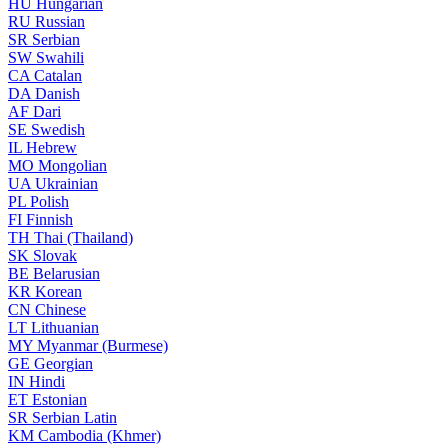
HU
Hungarian
RU
Russian
SR
Serbian
SW
Swahili
CA
Catalan
DA
Danish
AF
Dari
SE
Swedish
IL
Hebrew
MO
Mongolian
UA
Ukrainian
PL
Polish
FI
Finnish
TH
Thai (Thailand)
SK
Slovak
BE
Belarusian
KR
Korean
CN
Chinese
LT
Lithuanian
MY
Myanmar (Burmese)
GE
Georgian
IN
Hindi
ET
Estonian
SR
Serbian Latin
KM
Cambodia (Khmer)