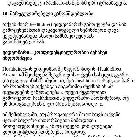
დ
ა
კ
ა
ვ
შ
ი
რ
ე
ბ
უ
ლ
ი
Medicare
-
ი
ს
ნ
ე
ბ
ი
ს
მ
ი
ე
რ
ი
ტ
რ
ა
ნ
ზ
ა
ქ
ც
ი
ა
.
10
.
მ
ა
რ
ე
გ
უ
ლ
ი
რ
ე
ბ
ე
ლ
ი
კ
ა
ნ
ო
ნ
მ
დ
ე
ბ
ლ
ო
ბ
ა
თ
ქ
ვ
ე
ნ
მ
ი
ე
რ
healthdirect
ვ
ი
დ
ე
ო
ზ
ა
რ
ი
ს
გ
ა
მ
ო
ყ
ე
ნ
ე
ბ
ა
დ
ა
მ
ი
ს
გ
ა
მ
ო
ყ
ე
ნ
ე
ბ
ა
ს
თ
ა
ნ
დ
ა
კ
ა
ვ
შ
ი
რ
ე
ბ
უ
ლ
ი
ნ
ე
ბ
ი
ს
მ
ი
ე
რ
ი
დ
ა
ვ
ა
ე
ქ
ვ
ე
მ
დ
ე
ბ
ა
რ
ე
ბ
ა
ა
ხ
ა
ლ
ი
ს
ა
მ
ხ
რ
ე
თ
უ
ე
ლ
ს
ი
ს
კ
ა
ნ
ო
ნ
მ
დ
ე
ბ
ლ
ო
ბ
ა
ს
.
ვ
ი
დ
ე
ო
ზ
ა
რ
ი
–
კ
ო
ნ
ფ
ი
დ
ე
ნ
ც
ი
ა
ლ
უ
რ
ო
ბ
ი
ს
შ
ე
ს
ა
ხ
ე
ბ
ი
ნ
ფ
ო
რ
მ
ა
ც
ი
ა
Healthdirect
-
ი
ს
ვ
ი
დ
ე
ო
ზ
ა
რ
ზ
ე
წ
ვ
დ
ო
მ
ი
ს
თ
ვ
ი
ს
,
Healthdirect
Australia
-
მ
შ
ე
ი
ძ
ლ
ე
ბ
ა
შ
ე
ა
გ
რ
ო
ვ
ო
ს
თ
ქ
ვ
ე
ნ
ი
ს
ა
ხ
ე
ლ
ი
,
გ
ვ
ა
რ
ი
დ
ა
ტ
ე
ლ
ე
ფ
ო
ნ
ი
ს
ნ
ო
მ
ე
რ
ი
.
თ
უ
მ
ც
ა
,
healthdirect
-
ი
ს
ვ
ი
დ
ე
ო
ზ
ა
რ
ი
ა
რ
მ
ო
ი
თ
ხ
ო
ვ
ს
თ
ქ
ვ
ე
ნ
გ
ა
ნ
ა
ნ
გ
ა
რ
ი
შ
ი
ს
შ
ე
ქ
მ
ნ
ა
ს
ა
ნ
ა
მ
დ
ე
ტ
ა
ლ
ე
ბ
ი
ს
გ
ა
მ
ჟ
ღ
ა
ვ
ნ
ე
ბ
ა
ს
.
თ
ქ
ვ
ე
ნ
შ
ე
გ
ი
ძ
ლ
ი
ა
თ
გ
ა
მ
ო
ი
ყ
ე
ნ
ო
თ
healthdirect
-
ი
ს
ვ
ი
დ
ე
ო
ზ
ა
რ
ი
ა
ნ
ო
ნ
ი
მ
უ
რ
ა
დ
,
თ
უ
ე
ს
პ
რ
ო
ვ
ა
ი
დ
ე
რ
ი
ს
მ
ი
ე
რ
ა
რ
ი
ს
ნ
ე
ბ
ა
დ
ა
რ
თ
უ
ლ
ი
.
ი
მ
შ
ე
მ
თ
ხ
ვ
ე
ვ
ა
შ
ი
,
თ
უ
პ
რ
ო
ვ
ა
ი
დ
ე
რ
ი
მ
ო
ი
თ
ხ
ო
ვ
ს
თ
ქ
ვ
ე
ნ
ი
პ
ე
რ
ს
ო
ნ
ა
ლ
უ
რ
ი
ი
ნ
ფ
ო
რ
მ
ა
ც
ი
ი
ს
მ
ი
წ
ო
დ
ე
ბ
ა
ს
პ
რ
ო
ვ
ა
ი
დ
ე
რ
ი
ს
თ
ვ
ი
ს
,
ა
ნ
თ
უ
თ
ქ
ვ
ე
ნ
ი
კ
ო
ნ
ს
უ
ლ
ტ
ა
ც
ი
ა
კ
ლ
ი
ნ
ი
ც
ი
ს
ტ
თ
ა
ნ
ჩ
ა
ი
წ
ე
რ
ე
ბ
ა
,
რ
ო
გ
ო
რ
ც