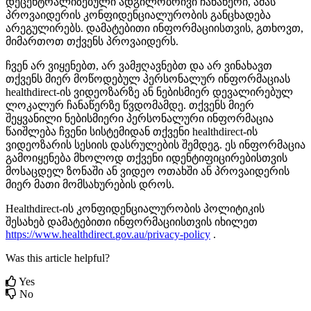
დ
ე
ც
ე
ნ
ტ
რ
ა
ლ
ი
ზ
ე
ბ
უ
ლ
ი
ა
დ
გ
ი
ლ
ო
ბ
რ
ი
ვ
ი
ჩ
ა
ნ
ა
წ
ე
რ
ი
,
ა
მ
ა
ს
პ
რ
ო
ვ
ა
ი
დ
ე
რ
ი
ს
კ
ო
ნ
ფ
ი
დ
ე
ნ
ც
ი
ა
ლ
უ
რ
ო
ბ
ი
ს
გ
ა
ნ
ც
ხ
ა
დ
ე
ბ
ა
ა
რ
ე
გ
უ
ლ
ი
რ
ე
ბ
ს
.
დ
ა
მ
ა
ტ
ე
ბ
ი
თ
ი
ი
ნ
ფ
ო
რ
მ
ა
ც
ი
ი
ს
თ
ვ
ი
ს
,
გ
თ
ხ
ო
ვ
თ
,
მ
ი
მ
ა
რ
თ
ო
თ
თ
ქ
ვ
ე
ნ
ს
პ
რ
ო
ვ
ა
ი
დ
ე
რ
ს
.
ჩ
ვ
ე
ნ
ა
რ
ვ
ი
ყ
ე
ნ
ე
ბ
თ
,
ა
რ
ვ
ა
მ
ჟ
ღ
ა
ვ
ნ
ე
ბ
თ
დ
ა
ა
რ
ვ
ი
ნ
ა
ხ
ა
ვ
თ
თ
ქ
ვ
ე
ნ
ს
მ
ი
ე
რ
მ
ო
წ
ო
დ
ე
ბ
უ
ლ
პ
ე
რ
ს
ო
ნ
ა
ლ
უ
რ
ი
ნ
ფ
ო
რ
მ
ა
ც
ი
ა
ს
healthdirect
-
ი
ს
ვ
ი
დ
ე
ო
ზ
ა
რ
ზ
ე
ა
ნ
ნ
ე
ბ
ი
ს
მ
ი
ე
რ
დ
ე
ვ
ა
ლ
ი
რ
ე
ბ
უ
ლ
ლ
ო
კ
ა
ლ
უ
რ
ჩ
ა
ნ
ა
წ
ე
რ
ზ
ე
წ
ვ
დ
ო
მ
ა
მ
დ
ე
.
თ
ქ
ვ
ე
ნ
ს
მ
ი
ე
რ
შ
ე
ყ
ვ
ა
ნ
ი
ლ
ი
ნ
ე
ბ
ი
ს
მ
ი
ე
რ
ი
პ
ე
რ
ს
ო
ნ
ა
ლ
უ
რ
ი
ი
ნ
ფ
ო
რ
მ
ა
ც
ი
ა
წ
ა
ი
შ
ლ
ე
ბ
ა
ჩ
ვ
ე
ნ
ი
ს
ი
ს
ტ
ე
მ
ი
დ
ა
ნ
თ
ქ
ვ
ე
ნ
ი
healthdirect
-
ი
ს
ვ
ი
დ
ე
ო
ზ
ა
რ
ი
ს
ს
ე
ს
ი
ი
ს
დ
ა
ს
რ
უ
ლ
ე
ბ
ი
ს
შ
ე
მ
დ
ე
გ
.
ე
ს
ი
ნ
ფ
ო
რ
მ
ა
ც
ი
ა
გ
ა
მ
ო
ი
ყ
ე
ნ
ე
ბ
ა
მ
ხ
ო
ლ
ო
დ
თ
ქ
ვ
ე
ნ
ი
ი
დ
ე
ნ
ტ
ი
ფ
ი
ც
ი
რ
ე
ბ
ი
ს
თ
ვ
ი
ს
მ
ო
ს
ა
ც
დ
ე
ლ
ზ
ო
ნ
ა
შ
ი
ა
ნ
ვ
ი
დ
ე
ო
ო
თ
ა
ხ
შ
ი
ა
ნ
პ
რ
ო
ვ
ა
ი
დ
ე
რ
ი
ს
მ
ი
ე
რ
მ
ა
თ
ი
მ
ო
მ
ს
ა
ხ
უ
რ
ე
ბ
ი
ს
დ
რ
ო
ს
.
Healthdirect
-
ი
ს
კ
ო
ნ
ფ
ი
დ
ე
ნ
ც
ი
ა
ლ
უ
რ
ო
ბ
ი
ს
პ
ო
ლ
ი
ტ
ი
კ
ი
ს
შ
ე
ს
ა
ხ
ე
ბ
დ
ა
მ
ა
ტ
ე
ბ
ი
თ
ი
ი
ნ
ფ
ო
რ
მ
ა
ც
ი
ი
ს
თ
ვ
ი
ს
ი
ხ
ი
ლ
ე
თ
https
:
/
/
www
.
healthdirect
.
gov
.
au
/
privacy
-
policy
.
Was this article helpful?
Yes
No