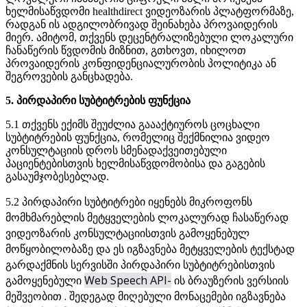
ხ
ე
ლ
მ
ი
ს
ა
წ
ვ
დ
ო
მ
ი
healthdirect
ვ
ი
დ
ე
ო
ზ
ა
რ
ი
ს
პ
ლ
ა
ტ
ფ
ო
რ
მ
ა
ზ
ე
,
რ
ა
დ
გ
ა
ნ
ი
ს
ა
დ
გ
ი
ლ
ო
ბ
რ
ი
ვ
ა
დ
შ
ე
ი
ნ
ა
ხ
ე
ბ
ა
პ
რ
ო
ვ
ა
ი
დ
ე
რ
ი
ს
მ
ი
ე
რ
.
ა
მ
ი
ტ
ო
მ
,
თ
ქ
ვ
ე
ნ
ს
დ
ე
ც
ე
ნ
ტ
რ
ა
ლ
ი
ზ
ე
ბ
უ
ლ
ი
ლ
ო
კ
ა
ლ
უ
რ
ი
ჩ
ა
ნ
ა
წ
ე
რ
ი
ს
წ
ვ
დ
ო
მ
ი
ს
მ
ი
ზ
ნ
ი
თ
,
გ
თ
ხ
ო
ვ
თ
,
ი
ხ
ი
ლ
ო
თ
პ
რ
ო
ვ
ა
ი
დ
ე
რ
ი
ს
კ
ო
ნ
ფ
ი
დ
ე
ნ
ც
ი
ა
ლ
უ
რ
ო
ბ
ი
ს
პ
ო
ლ
ი
ტ
ი
კ
ა
ა
ნ
შ
ე
გ
რ
ო
ვ
ე
ბ
ი
ს
გ
ა
ნ
ც
ხ
ა
დ
ე
ბ
ა
.
5
.
პ
ი
რ
დ
ა
პ
ი
რ
ი
ს
უ
ბ
ტ
ი
ტ
რ
ე
ბ
ი
ს
ფ
უ
ნ
ქ
ც
ი
ა
5
.
1
თ
ქ
ვ
ე
ნ
ს
ე
ქ
ი
მ
ს
შ
ე
უ
ძ
ლ
ი
ა
გ
ა
ა
ა
ქ
ტ
ი
უ
რ
ო
ს
ც
ო
ც
ხ
ა
ლ
ი
ს
უ
ბ
ტ
ი
ტ
რ
ე
ბ
ი
ს
ფ
უ
ნ
ქ
ც
ი
ა
,
რ
ო
მ
ე
ლ
ი
ც
შ
ე
ქ
მ
ნ
ი
ლ
ი
ა
ვ
ი
დ
ე
ო
კ
ო
ნ
ს
უ
ლ
ტ
ა
ც
ი
ი
ს
დ
რ
ო
ს
ს
მ
ე
ნ
ა
დ
ა
ქ
ვ
ე
ი
თ
ე
ბ
უ
ლ
ი
პ
ა
ც
ი
ე
ნ
ტ
ე
ბ
ი
ს
თ
ვ
ი
ს
ხ
ე
ლ
მ
ი
ს
ა
წ
ვ
დ
ო
მ
ო
ბ
ი
ს
ა
დ
ა
გ
ა
გ
ე
ბ
ი
ს
გ
ა
ს
ა
უ
მ
ჯ
ო
ბ
ე
ს
ე
ბ
ლ
ა
დ
.
პ
ი
რ
დ
ა
პ
ი
რ
ი
ს
უ
ბ
ტ
ი
ტ
რ
ე
ბ
ი
ი
ყ
ე
ნ
ე
ბ
ს
მ
ი
კ
რ
ო
ფ
ო
ნ
ს
5
.
2
მ
ო
მ
ხ
მ
ა
რ
ე
ბ
ლ
ი
ს
მ
ე
ტ
ყ
ვ
ე
ლ
ე
ბ
ი
ს
ლ
ო
კ
ა
ლ
უ
რ
ა
დ
ჩ
ა
ს
ა
წ
ე
რ
ა
დ
ვ
ი
დ
ე
ო
ზ
ა
რ
ი
ს
კ
ო
ნ
ს
უ
ლ
ტ
ა
ც
ი
ი
ს
თ
ვ
ი
ს
გ
ა
მ
ო
ყ
ე
ნ
ე
ბ
უ
ლ
მ
ო
წ
ყ
ო
ბ
ი
ლ
ო
ბ
ა
ზ
ე
დ
ა
ე
ს
ი
გ
ზ
ა
ვ
ნ
ე
ბ
ა
მ
ე
ტ
ყ
ვ
ე
ლ
ე
ბ
ი
ს
ტ
ე
ქ
ს
ტ
ა
დ
გ
ა
რ
დ
ა
ქ
მ
ნ
ი
ს
ს
ე
რ
ვ
ი
ს
შ
ი
პ
ი
რ
დ
ა
პ
ი
რ
ი
ს
უ
ბ
ტ
ი
ტ
რ
ე
ბ
ი
ს
თ
ვ
ი
ს
Web
Speech
API
-
გ
ა
მ
ო
ყ
ე
ნ
ე
ბ
უ
ლ
ი
ი
ს
ბ
რ
ა
უ
ზ
ე
რ
ი
ს
ვ
ე
რ
ს
ი
ი
ს
.
შ
ე
დ
ე
გ
ა
დ
მ
ი
ღ
ე
ბ
უ
ლ
ი
მ
ო
ნ
ა
ც
ე
მ
ე
ბ
ი
ი
გ
ზ
ა
ვ
ნ
ე
ბ
ა
მ
ე
შ
ვ
ე
ო
ბ
ი
თ