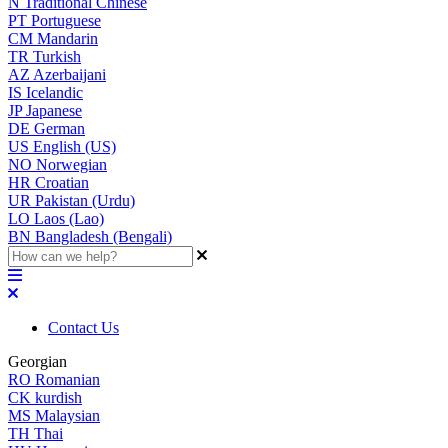
N
Traditional Chinese
PT
Portuguese
CM
Mandarin
TR
Turkish
AZ
Azerbaijani
IS
Icelandic
JP
Japanese
DE
German
US
English (US)
NO
Norwegian
HR
Croatian
UR
Pakistan (Urdu)
LO
Laos (Lao)
BN
Bangladesh (Bengali)
Contact Us
Georgian
RO
Romanian
CK
kurdish
MS
Malaysian
TH
Thai