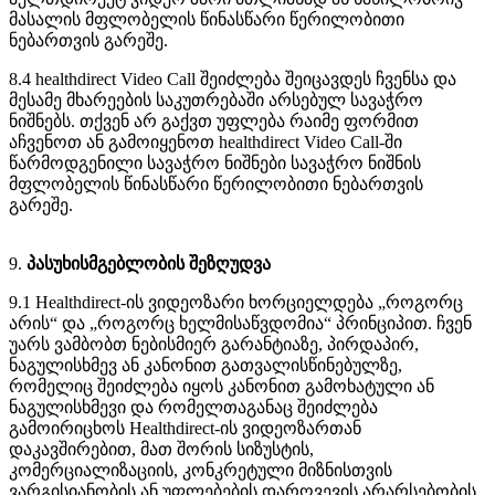
მ
ა
ს
ა
ლ
ი
ს
მ
ფ
ლ
ო
ბ
ე
ლ
ი
ს
წ
ი
ნ
ა
ს
წ
ა
რ
ი
წ
ე
რ
ი
ლ
ო
ბ
ი
თ
ი
ნ
ე
ბ
ა
რ
თ
ვ
ი
ს
გ
ა
რ
ე
შ
ე
.
8
.
4
healthdirect
Video
Call
შ
ე
ი
ძ
ლ
ე
ბ
ა
შ
ე
ი
ც
ა
ვ
დ
ე
ს
ჩ
ვ
ე
ნ
ს
ა
დ
ა
მ
ე
ს
ა
მ
ე
მ
ხ
ა
რ
ე
ე
ბ
ი
ს
ს
ა
კ
უ
თ
რ
ე
ბ
ა
შ
ი
ა
რ
ს
ე
ბ
უ
ლ
ს
ა
ვ
ა
ჭ
რ
ო
ნ
ი
შ
ნ
ე
ბ
ს
.
თ
ქ
ვ
ე
ნ
ა
რ
გ
ა
ქ
ვ
თ
უ
ფ
ლ
ე
ბ
ა
რ
ა
ი
მ
ე
ფ
ო
რ
მ
ი
თ
ა
ჩ
ვ
ე
ნ
ო
თ
ა
ნ
გ
ა
მ
ო
ი
ყ
ე
ნ
ო
თ
healthdirect
Video
Call
-
შ
ი
წ
ა
რ
მ
ო
დ
გ
ე
ნ
ი
ლ
ი
ს
ა
ვ
ა
ჭ
რ
ო
ნ
ი
შ
ნ
ე
ბ
ი
ს
ა
ვ
ა
ჭ
რ
ო
ნ
ი
შ
ნ
ი
ს
მ
ფ
ლ
ო
ბ
ე
ლ
ი
ს
წ
ი
ნ
ა
ს
წ
ა
რ
ი
წ
ე
რ
ი
ლ
ო
ბ
ი
თ
ი
ნ
ე
ბ
ა
რ
თ
ვ
ი
ს
გ
ა
რ
ე
შ
ე
.
9
.
პ
ა
ს
უ
ხ
ი
ს
მ
გ
ე
ბ
ლ
ო
ბ
ი
ს
შ
ე
ზ
ღ
უ
დ
ვ
ა
9
.
1
Healthdirect
-
ი
ს
ვ
ი
დ
ე
ო
ზ
ა
რ
ი
ხ
ო
რ
ც
ი
ე
ლ
დ
ე
ბ
ა
„
რ
ო
გ
ო
რ
ც
ა
რ
ი
ს
“
დ
ა
„
რ
ო
გ
ო
რ
ც
ხ
ე
ლ
მ
ი
ს
ა
წ
ვ
დ
ო
მ
ი
ა
“
პ
რ
ი
ნ
ც
ი
პ
ი
თ
.
ჩ
ვ
ე
ნ
უ
ა
რ
ს
ვ
ა
მ
ბ
ო
ბ
თ
ნ
ე
ბ
ი
ს
მ
ი
ე
რ
გ
ა
რ
ა
ნ
ტ
ი
ა
ზ
ე
,
პ
ი
რ
დ
ა
პ
ი
რ
,
ნ
ა
გ
უ
ლ
ი
ს
ხ
მ
ე
ვ
ა
ნ
კ
ა
ნ
ო
ნ
ი
თ
გ
ა
თ
ვ
ა
ლ
ი
ს
წ
ი
ნ
ე
ბ
უ
ლ
ზ
ე
,
რ
ო
მ
ე
ლ
ი
ც
შ
ე
ი
ძ
ლ
ე
ბ
ა
ი
ყ
ო
ს
კ
ა
ნ
ო
ნ
ი
თ
გ
ა
მ
ო
ხ
ა
ტ
უ
ლ
ი
ა
ნ
ნ
ა
გ
უ
ლ
ი
ს
ხ
მ
ე
ვ
ი
დ
ა
რ
ო
მ
ე
ლ
თ
ა
გ
ა
ნ
ა
ც
შ
ე
ი
ძ
ლ
ე
ბ
ა
გ
ა
მ
ო
ი
რ
ი
ც
ხ
ო
ს
Healthdirect
-
ი
ს
ვ
ი
დ
ე
ო
ზ
ა
რ
თ
ა
ნ
დ
ა
კ
ა
ვ
შ
ი
რ
ე
ბ
ი
თ
,
მ
ა
თ
შ
ო
რ
ი
ს
ს
ი
ზ
უ
ს
ტ
ი
ს
,
კ
ო
მ
ე
რ
ც
ი
ა
ლ
ი
ზ
ა
ც
ი
ი
ს
,
კ
ო
ნ
კ
რ
ე
ტ
უ
ლ
ი
მ
ი
ზ
ნ
ი
ს
თ
ვ
ი
ს
ვ
ა
რ
გ
ი
ს
ი
ა
ნ
ო
ბ
ი
ს
ა
ნ
უ
ფ
ლ
ე
ბ
ე
ბ
ი
ს
დ
ა
რ
ღ
ვ
ე
ვ
ი
ს
ა
რ
ა
რ
ს
ე
ბ
ო
ბ
ი
ს