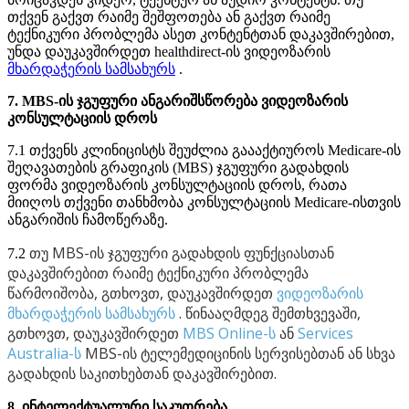
თ
ქ
ვ
ე
ნ
გ
ა
ქ
ვ
თ
რ
ა
ი
მ
ე
შ
ე
შ
ფ
ო
თ
ე
ბ
ა
ა
ნ
გ
ა
ქ
ვ
თ
რ
ა
ი
მ
ე
ტ
ე
ქ
ნ
ი
კ
უ
რ
ი
პ
რ
ო
ბ
ლ
ე
მ
ა
ა
ს
ე
თ
კ
ო
ნ
ტ
ე
ნ
ტ
თ
ა
ნ
დ
ა
კ
ა
ვ
შ
ი
რ
ე
ბ
ი
თ
,
უ
ნ
დ
ა
დ
ა
უ
კ
ა
ვ
შ
ი
რ
დ
ე
თ
healthdirect
-
ი
ს
ვ
ი
დ
ე
ო
ზ
ა
რ
ი
ს
მ
ხ
ა
რ
დ
ა
ჭ
ე
რ
ი
ს
ს
ა
მ
ს
ა
ხ
უ
რ
ს
.
7
.
MBS
-
ი
ს
ჯ
გ
უ
ფ
უ
რ
ი
ა
ნ
გ
ა
რ
ი
შ
ს
წ
ო
რ
ე
ბ
ა
ვ
ი
დ
ე
ო
ზ
ა
რ
ი
ს
კ
ო
ნ
ს
უ
ლ
ტ
ა
ც
ი
ი
ს
დ
რ
ო
ს
7
.
1
თ
ქ
ვ
ე
ნ
ს
კ
ლ
ი
ნ
ი
ც
ი
ს
ტ
ს
შ
ე
უ
ძ
ლ
ი
ა
გ
ა
ა
ა
ქ
ტ
ი
უ
რ
ო
ს
Medicare
-
ი
ს
შ
ე
ღ
ა
ვ
ა
თ
ე
ბ
ი
ს
გ
რ
ა
ფ
ი
კ
ი
ს
(
MBS
)
ჯ
გ
უ
ფ
უ
რ
ი
გ
ა
დ
ა
ხ
დ
ი
ს
ფ
ო
რ
მ
ა
ვ
ი
დ
ე
ო
ზ
ა
რ
ი
ს
კ
ო
ნ
ს
უ
ლ
ტ
ა
ც
ი
ი
ს
დ
რ
ო
ს
,
რ
ა
თ
ა
მ
ი
ი
ღ
ო
ს
თ
ქ
ვ
ე
ნ
ი
თ
ა
ნ
ხ
მ
ო
ბ
ა
კ
ო
ნ
ს
უ
ლ
ტ
ა
ც
ი
ი
ს
Medicare
-
ი
ს
თ
ვ
ი
ს
ა
ნ
გ
ა
რ
ი
შ
ი
ს
ჩ
ა
მ
ო
წ
ე
რ
ა
ზ
ე
.
თ
უ
MBS
-
ი
ს
ჯ
გ
უ
ფ
უ
რ
ი
გ
ა
დ
ა
ხ
დ
ი
ს
ფ
უ
ნ
ქ
ც
ი
ა
ს
თ
ა
ნ
7
.
2
დ
ა
კ
ა
ვ
შ
ი
რ
ე
ბ
ი
თ
რ
ა
ი
მ
ე
ტ
ე
ქ
ნ
ი
კ
უ
რ
ი
პ
რ
ო
ბ
ლ
ე
მ
ა
წ
ა
რ
მ
ო
ი
შ
ო
ბ
ა
,
გ
თ
ხ
ო
ვ
თ
,
დ
ა
უ
კ
ა
ვ
შ
ი
რ
დ
ე
თ
ვ
ი
დ
ე
ო
ზ
ა
რ
ი
ს
მ
ხ
ა
რ
დ
ა
ჭ
ე
რ
ი
ს
ს
ა
მ
ს
ა
ხ
უ
რ
ს
.
წ
ი
ნ
ა
ა
ღ
მ
დ
ე
გ
შ
ე
მ
თ
ხ
ვ
ე
ვ
ა
შ
ი
,
გ
თ
ხ
ო
ვ
თ
,
დ
ა
უ
კ
ა
ვ
შ
ი
რ
დ
ე
თ
MBS
Online
-
ს
ა
ნ
Services
Australia
-
ს
MBS
-
ი
ს
ტ
ე
ლ
ე
მ
ე
დ
ი
ც
ი
ნ
ი
ს
ს
ე
რ
ვ
ი
ს
ე
ბ
თ
ა
ნ
ა
ნ
ს
ხ
ვ
ა
გ
ა
დ
ა
ხ
დ
ი
ს
ს
ა
კ
ი
თ
ხ
ე
ბ
თ
ა
ნ
დ
ა
კ
ა
ვ
შ
ი
რ
ე
ბ
ი
თ
.
8
.
ი
ნ
ტ
ე
ლ
ე
ქ
ტ
უ
ა
ლ
უ
რ
ი
ს
ა
კ
უ
თ
რ
ე
ბ
ა