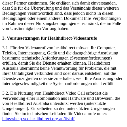
dieser
Partner
zustimmen
.
Sie
erkl
ä
ren
sich
damit
einverstanden
,
dass
Sie
f
ü
r
die
Ü
berpr
ü
fung
und
das
Verst
ä
ndnis
dieser
weiteren
Bedingungen
verantwortlich
sind
,
dass
jedoch
nichts
in
diesen
Bedingungen
oder
einem
anderen
Dokument
Ihre
Verpflichtungen
im
Rahmen
dieser
Nutzungsbedingungen
einschr
ä
nkt
,
die
im
Falle
von
Unstimmigkeiten
Vorrang
haben
.
3
.
Voraussetzungen
f
ü
r
Healthdirect
-
Videoanrufe
3
.
1
.
F
ü
r
den
Videoanruf
von
healthdirect
m
ü
ssen
Ihr
Computer
,
Telefon
,
Internetzugang
,
Ger
ä
t
und
die
dazugeh
ö
rige
Ausr
ü
stung
bestimmte
technische
Anforderungen
(
Systemanforderungen
)
erf
ü
llen
,
damit
Sie
die
Dienste
erhalten
k
ö
nnen
.
Healthdirect
Australia
ü
bernimmt
keine
Verantwortung
f
ü
r
Probleme
,
die
mit
Ihrer
Unf
ä
higkeit
verbunden
sind
oder
daraus
entstehen
,
auf
die
Dienste
zuzugreifen
oder
sie
zu
erhalten
,
weil
Ihre
Ausr
ü
stung
oder
Internetgeschwindigkeit
die
Systemanforderungen
nicht
erf
ü
llt
.
3
.
2
.
Die
Nutzung
von
Healthdirect
Video
Call
erfordert
die
Verwendung
einer
Kombination
aus
Hardware
und
Browsern
,
die
von
Healthdirect
Australia
unterst
ü
tzt
werden
(
unterst
ü
tzte
Umgebungen
)
.
Einzelheiten
zu
den
unterst
ü
tzten
Umgebungen
finden
Sie
im
technischen
Leitfaden
f
ü
r
Videoanrufe
unter
:
https
:
/
/
help
.
vcc
.
healthdirect
.
org
.
au
/
itstaff