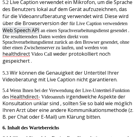
Live
Caption
verwendet
ein
Mikrofon
,
um
die
Sprache
5
.
2
des
Benutzers
lokal
auf
dem
Ger
ä
t
aufzuzeichnen
,
das
f
ü
r
die
Videoanrufberatung
verwendet
wird
.
Diese
wird
ü
ber
die
Browserversion
der
f
ü
r
Live
Caption
verwendeten
Web
Speech
API
an
einen
Sprachverarbeitungsdienst
gesendet
.
Die
resultierenden
Daten
werden
direkt
vom
Sprachverarbeitungsdienst
zur
ü
ck
an
den
Browser
gesendet
,
ohne
ü
ber
einen
Zwischenserver
zu
laufen
,
und
werden
von
healthdirect
weder
protokolliert
noch
Video
Call
gespeichert
.
Wir
k
ö
nnen
die
Genauigkeit
der
Untertitel
Ihrer
5
.
3
Videoberatung
mit
Live
Caption
nicht
garantieren
.
5
.
4
Wenn
Ihnen
bei
der
Verwendung
der
Live
-
Untertitel
-
Funktion
Healthdirect
-
irgendwelche
Aspekte
der
des
Videoanrufs
Konsultation
unklar
sind
,
sollten
Sie
so
bald
wie
m
ö
glich
Ihren
Arzt
ü
ber
eine
andere
Kommunikationsmethode
(
z
.
B
.
per
Chat
oder
E
-
Mail
)
um
Kl
ä
rung
bitten
.
6
.
Inhalt
des
Wartebereichs