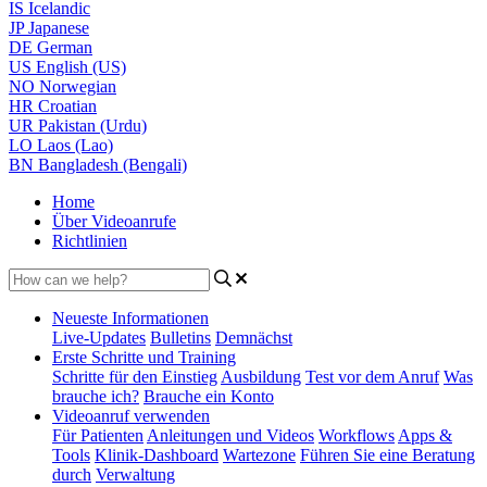
IS
Icelandic
JP
Japanese
DE
German
US
English (US)
NO
Norwegian
HR
Croatian
UR
Pakistan (Urdu)
LO
Laos (Lao)
BN
Bangladesh (Bengali)
Home
Über Videoanrufe
Richtlinien
Neueste Informationen
Live-Updates
Bulletins
Demnächst
Erste Schritte und Training
Schritte für den Einstieg
Ausbildung
Test vor dem Anruf
Was
brauche ich?
Brauche ein Konto
Videoanruf verwenden
Für Patienten
Anleitungen und Videos
Workflows
Apps &
Tools
Klinik-Dashboard
Wartezone
Führen Sie eine Beratung
durch
Verwaltung