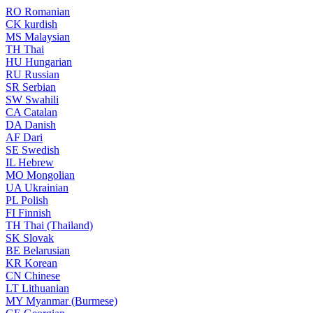
RO
Romanian
CK
kurdish
MS
Malaysian
TH
Thai
HU
Hungarian
RU
Russian
SR
Serbian
SW
Swahili
CA
Catalan
DA
Danish
AF
Dari
SE
Swedish
IL
Hebrew
MO
Mongolian
UA
Ukrainian
PL
Polish
FI
Finnish
TH
Thai (Thailand)
SK
Slovak
BE
Belarusian
KR
Korean
CN
Chinese
LT
Lithuanian
MY
Myanmar (Burmese)