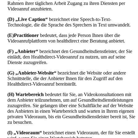
Rahmen
ihrer
t
ä
glichen
Arbeit
Zugang
zu
ihren
Diensten
per
Videoanruf
anzubieten
.
(
D
)
„
Live
Caption
“
bezeichnet
eine
Speech
-
to
-
Text
-
Technologie
,
die
die
Sprache
des
Sprechers
in
Text
umwandelt
.
(
E
)
Practitioner
bedeutet
,
dass
jede
Person
Ihnen
ü
ber
die
Videoanrufplattform
von
healthdirect
eine
Beratung
anbietet
.
(
F
)
„
Anbieter
“
bezeichnet
den
Gesundheitsdienstleister
,
der
Sie
einl
ä
dt
,
den
Healthdirect
-
Videoanruf
zu
nutzen
,
um
auf
seine
Dienste
zuzugreifen
.
(
G
)
„
Anbieter
-
Website
“
bezeichnet
die
Website
oder
andere
Schnittstelle
,
die
der
Anbieter
Ihnen
f
ü
r
den
Zugriff
auf
den
Healthdirect
-
Videoanruf
bereitstellt
.
(
H
)
Wartebereich
bedeutet
f
ü
r
Sie
,
an
Videokonsultationen
mit
dem
Anbieter
teilzunehmen
,
um
auf
Gesundheitsdienstleistungen
zuzugreifen
.
Sie
gelangen
ü
ber
eine
Schaltfl
ä
che
auf
der
Website
des
Anbieters
in
einen
Wartebereich
und
warten
in
Ihrem
eigenen
privaten
Videoraum
,
bis
ein
Gesundheitsdienstleister
bereit
ist
,
Sie
zu
besuchen
.
(
I
)
„
Videoraum
“
bezeichnet
einen
Videoraum
,
der
f
ü
r
Sie
erstellt