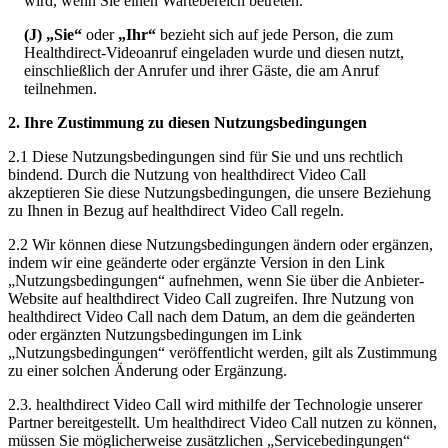
wird
,
wenn
Sie
einen
Wartebereich
betreten
.
(
J
)
„
Sie
“
oder
„
Ihr
“
bezieht
sich
auf
jede
Person
,
die
zum
Healthdirect
-
Videoanruf
eingeladen
wurde
und
diesen
nutzt
,
einschlie
ß
lich
der
Anrufer
und
ihrer
G
ä
ste
,
die
am
Anruf
teilnehmen
.
2
.
Ihre
Zustimmung
zu
diesen
Nutzungsbedingungen
2
.
1
Diese
Nutzungsbedingungen
sind
f
ü
r
Sie
und
uns
rechtlich
bindend
.
Durch
die
Nutzung
von
healthdirect
Video
Call
akzeptieren
Sie
diese
Nutzungsbedingungen
,
die
unsere
Beziehung
zu
Ihnen
in
Bezug
auf
healthdirect
Video
Call
regeln
.
2
.
2
Wir
k
ö
nnen
diese
Nutzungsbedingungen
ä
ndern
oder
erg
ä
nzen
,
indem
wir
eine
ge
ä
nderte
oder
erg
ä
nzte
Version
in
den
Link
„
Nutzungsbedingungen
“
aufnehmen
,
wenn
Sie
ü
ber
die
Anbieter
-
Website
auf
healthdirect
Video
Call
zugreifen
.
Ihre
Nutzung
von
healthdirect
Video
Call
nach
dem
Datum
,
an
dem
die
ge
ä
nderten
oder
erg
ä
nzten
Nutzungsbedingungen
im
Link
„
Nutzungsbedingungen
“
ver
ö
ffentlicht
werden
,
gilt
als
Zustimmung
zu
einer
solchen
Ä
nderung
oder
Erg
ä
nzung
.
2
.
3
.
healthdirect
Video
Call
wird
mithilfe
der
Technologie
unserer
Partner
bereitgestellt
.
Um
healthdirect
Video
Call
nutzen
zu
k
ö
nnen
,
m
ü
ssen
Sie
m
ö
glicherweise
zus
ä
tzlichen
„
Servicebedingungen
“