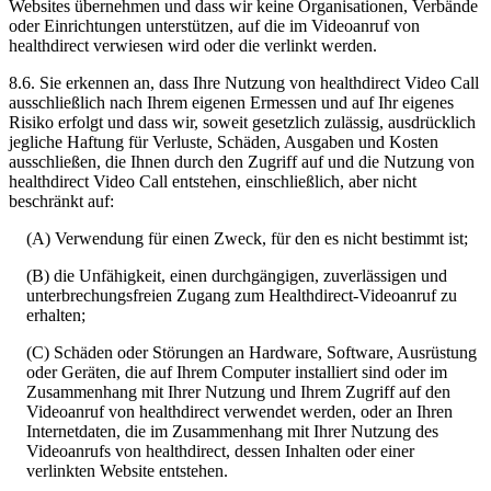
Websites
ü
bernehmen
und
dass
wir
keine
Organisationen
,
Verb
ä
nde
oder
Einrichtungen
unterst
ü
tzen
,
auf
die
im
Videoanruf
von
healthdirect
verwiesen
wird
oder
die
verlinkt
werden
.
8
.
6
.
Sie
erkennen
an
,
dass
Ihre
Nutzung
von
healthdirect
Video
Call
ausschlie
ß
lich
nach
Ihrem
eigenen
Ermessen
und
auf
Ihr
eigenes
Risiko
erfolgt
und
dass
wir
,
soweit
gesetzlich
zul
ä
ssig
,
ausdr
ü
cklich
jegliche
Haftung
f
ü
r
Verluste
,
Sch
ä
den
,
Ausgaben
und
Kosten
ausschlie
ß
en
,
die
Ihnen
durch
den
Zugriff
auf
und
die
Nutzung
von
healthdirect
Video
Call
entstehen
,
einschlie
ß
lich
,
aber
nicht
beschr
ä
nkt
auf
:
(
A
)
Verwendung
f
ü
r
einen
Zweck
,
f
ü
r
den
es
nicht
bestimmt
ist
;
(
B
)
die
Unf
ä
higkeit
,
einen
durchg
ä
ngigen
,
zuverl
ä
ssigen
und
unterbrechungsfreien
Zugang
zum
Healthdirect
-
Videoanruf
zu
erhalten
;
(
C
)
Sch
ä
den
oder
St
ö
rungen
an
Hardware
,
Software
,
Ausr
ü
stung
oder
Ger
ä
ten
,
die
auf
Ihrem
Computer
installiert
sind
oder
im
Zusammenhang
mit
Ihrer
Nutzung
und
Ihrem
Zugriff
auf
den
Videoanruf
von
healthdirect
verwendet
werden
,
oder
an
Ihren
Internetdaten
,
die
im
Zusammenhang
mit
Ihrer
Nutzung
des
Videoanrufs
von
healthdirect
,
dessen
Inhalten
oder
einer
verlinkten
Website
entstehen
.