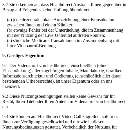
8
.
7
Sie
erkennen
an
,
dass
Healthdirect
Australia
Ihnen
gegen
ü
ber
in
Bezug
auf
Folgendes
keine
Haftung
ü
bernimmt
:
(
a
)
jede
dezentrale
lokale
Aufzeichnung
einer
Konsultation
zwischen
Ihnen
und
einem
Kliniker
(
b
)
etwaige
Fehler
bei
der
Untertitelung
,
die
im
Zusammenhang
mit
der
Nutzung
der
Live
-
Untertitel
auftreten
k
ö
nnen
;
(
c
)
s
ä
mtliche
Medicare
-
Transaktionen
im
Zusammenhang
mit
Ihrer
Videoanruf
-
Beratung
.
9
.
Geistiges
Eigentum
9
.
1
Der
Videoanruf
von
healthdirect
,
einschlie
ß
lich
(
ohne
Einschr
ä
nkung
)
aller
zugeh
ö
rigen
Inhalte
,
Materialtexte
,
Grafiken
,
Informationsarchitektur
und
Codierung
(
einschlie
ß
lich
aller
daran
bestehenden
Urheberrechte
)
,
ist
unser
Eigentum
oder
an
uns
lizenziert
.
9
.
2
Diese
Nutzungsbedingungen
stellen
keine
Gew
ä
hr
f
ü
r
Ihr
Recht
,
Ihren
Titel
oder
Ihren
Anteil
am
Videoanruf
von
healthdirect
dar
.
9
.
3
Sie
k
ö
nnen
auf
Healthdirect
Video
Call
zugreifen
,
sofern
es
Ihnen
zur
Verf
ü
gung
gestellt
wird
und
nur
wie
in
diesen
Nutzungsbedingungen
gestattet
.
Vorbehaltlich
der
Nutzung
f
ü
r