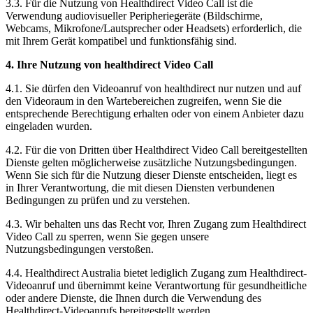
3
.
3
.
F
ü
r
die
Nutzung
von
Healthdirect
Video
Call
ist
die
Verwendung
audiovisueller
Peripherieger
ä
te
(
Bildschirme
,
Webcams
,
Mikrofone
/
Lautsprecher
oder
Headsets
)
erforderlich
,
die
mit
Ihrem
Ger
ä
t
kompatibel
und
funktionsf
ä
hig
sind
.
4
.
Ihre
Nutzung
von
healthdirect
Video
Call
4
.
1
.
Sie
d
ü
rfen
den
Videoanruf
von
healthdirect
nur
nutzen
und
auf
den
Videoraum
in
den
Wartebereichen
zugreifen
,
wenn
Sie
die
entsprechende
Berechtigung
erhalten
oder
von
einem
Anbieter
dazu
eingeladen
wurden
.
4
.
2
.
F
ü
r
die
von
Dritten
ü
ber
Healthdirect
Video
Call
bereitgestellten
Dienste
gelten
m
ö
glicherweise
zus
ä
tzliche
Nutzungsbedingungen
.
Wenn
Sie
sich
f
ü
r
die
Nutzung
dieser
Dienste
entscheiden
,
liegt
es
in
Ihrer
Verantwortung
,
die
mit
diesen
Diensten
verbundenen
Bedingungen
zu
pr
ü
fen
und
zu
verstehen
.
4
.
3
.
Wir
behalten
uns
das
Recht
vor
,
Ihren
Zugang
zum
Healthdirect
Video
Call
zu
sperren
,
wenn
Sie
gegen
unsere
Nutzungsbedingungen
versto
ß
en
.
4
.
4
.
Healthdirect
Australia
bietet
lediglich
Zugang
zum
Healthdirect
-
Videoanruf
und
ü
bernimmt
keine
Verantwortung
f
ü
r
gesundheitliche
oder
andere
Dienste
,
die
Ihnen
durch
die
Verwendung
des
Healthdirect
-
Videoanrufs
bereitgestellt
werden
.