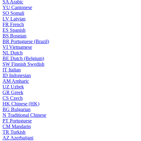
SA
Arabic
YU
Cantonese
SO
Somali
LV
Latvian
FR
French
ES
Spanish
BS
Bosnian
BR
Portuguese (Brazil)
VI
Vietnamese
NL
Dutch
BE
Dutch (Belgium)
SW
Finnish Swedish
IT
Italian
ID
Indonesian
AM
Amharic
UZ
Uzbek
GR
Greek
CS
Czech
HK
Chinese (HK)
BG
Bulgarian
N
Traditional Chinese
PT
Portuguese
CM
Mandarin
TR
Turkish
AZ
Azerbaijani