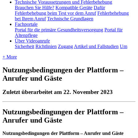
Technische Voraussetzungen und Fehlerbehebung
Brauchen Sie Hilfe?
Kompatible Geräte
Dafür
Fehlerbehebung beim Test vor dem Anruf
Fehlerbehebung
bei Ihrem Anruf
Technische Grundlagen
Fachportale
Portal für die primäre Gesundheitsversorgung
Portal für
Altenpflege
Über Videoanrufe
Sicherheit
Richtlinien
Zugang
Artikel und Fallstudien
Um
+ More
Nutzungsbedingungen der Plattform –
Anrufer und Gäste
Zuletzt überarbeitet am 22. November 2023
Nutzungsbedingungen
der
Plattform
–
Anrufer
und
G
ä
ste
Nutzungsbedingungen
der
Plattform
–
Anrufer
und
G
ä
ste