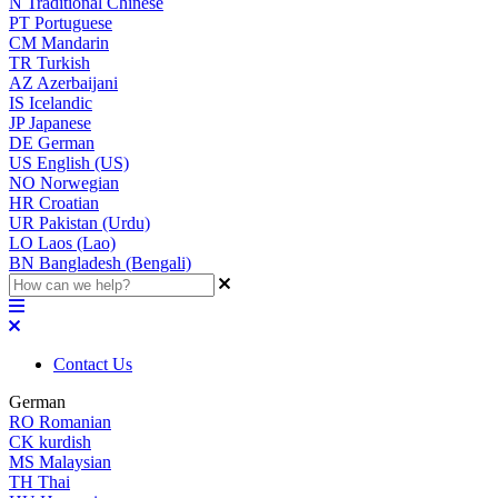
N
Traditional Chinese
PT
Portuguese
CM
Mandarin
TR
Turkish
AZ
Azerbaijani
IS
Icelandic
JP
Japanese
DE
German
US
English (US)
NO
Norwegian
HR
Croatian
UR
Pakistan (Urdu)
LO
Laos (Lao)
BN
Bangladesh (Bengali)
Contact Us
German
RO
Romanian
CK
kurdish
MS
Malaysian
TH
Thai