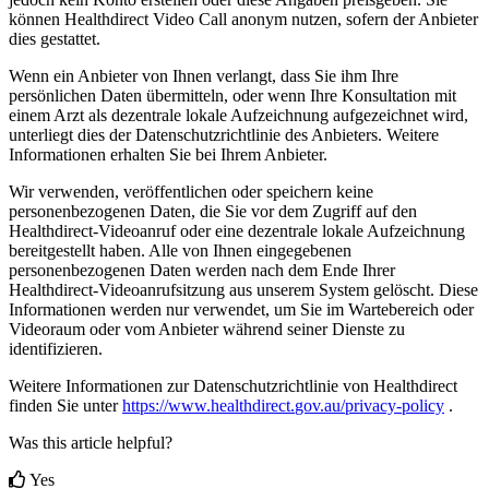
k
ö
nnen
Healthdirect
Video
Call
anonym
nutzen
,
sofern
der
Anbieter
dies
gestattet
.
Wenn
ein
Anbieter
von
Ihnen
verlangt
,
dass
Sie
ihm
Ihre
pers
ö
nlichen
Daten
ü
bermitteln
,
oder
wenn
Ihre
Konsultation
mit
einem
Arzt
als
dezentrale
lokale
Aufzeichnung
aufgezeichnet
wird
,
unterliegt
dies
der
Datenschutzrichtlinie
des
Anbieters
.
Weitere
Informationen
erhalten
Sie
bei
Ihrem
Anbieter
.
Wir
verwenden
,
ver
ö
ffentlichen
oder
speichern
keine
personenbezogenen
Daten
,
die
Sie
vor
dem
Zugriff
auf
den
Healthdirect
-
Videoanruf
oder
eine
dezentrale
lokale
Aufzeichnung
bereitgestellt
haben
.
Alle
von
Ihnen
eingegebenen
personenbezogenen
Daten
werden
nach
dem
Ende
Ihrer
Healthdirect
-
Videoanrufsitzung
aus
unserem
System
gel
ö
scht
.
Diese
Informationen
werden
nur
verwendet
,
um
Sie
im
Wartebereich
oder
Videoraum
oder
vom
Anbieter
w
ä
hrend
seiner
Dienste
zu
identifizieren
.
Weitere
Informationen
zur
Datenschutzrichtlinie
von
Healthdirect
finden
Sie
unter
https
:
/
/
www
.
healthdirect
.
gov
.
au
/
privacy
-
policy
.
Was this article helpful?
Yes