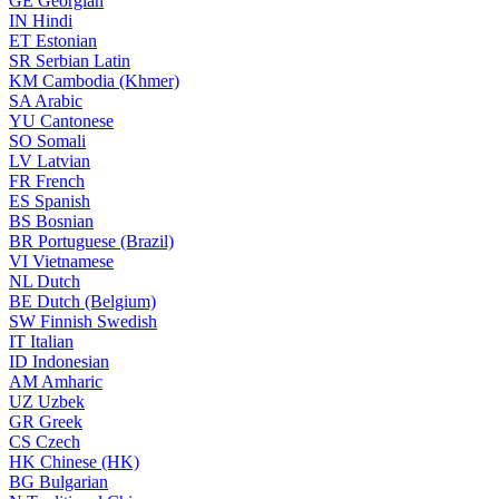
GE
Georgian
IN
Hindi
ET
Estonian
SR
Serbian Latin
KM
Cambodia (Khmer)
SA
Arabic
YU
Cantonese
SO
Somali
LV
Latvian
FR
French
ES
Spanish
BS
Bosnian
BR
Portuguese (Brazil)
VI
Vietnamese
NL
Dutch
BE
Dutch (Belgium)
SW
Finnish Swedish
IT
Italian
ID
Indonesian
AM
Amharic
UZ
Uzbek
GR
Greek
CS
Czech
HK
Chinese (HK)
BG
Bulgarian