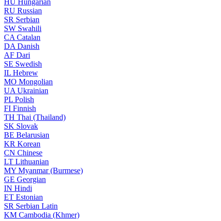
HU
Hungarian
RU
Russian
SR
Serbian
SW
Swahili
CA
Catalan
DA
Danish
AF
Dari
SE
Swedish
IL
Hebrew
MO
Mongolian
UA
Ukrainian
PL
Polish
FI
Finnish
TH
Thai (Thailand)
SK
Slovak
BE
Belarusian
KR
Korean
CN
Chinese
LT
Lithuanian
MY
Myanmar (Burmese)
GE
Georgian
IN
Hindi
ET
Estonian
SR
Serbian Latin
KM
Cambodia (Khmer)