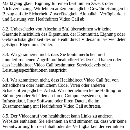
Marktg
ä
ngigkeit
,
Eignung
f
ü
r
einen
bestimmten
Zweck
oder
Nichtverletzung
.
Wir
lehnen
au
ß
erdem
jegliche
Gew
ä
hrleistungen
in
Bezug
auf
die
Sicherheit
,
Zuverl
ä
ssigkeit
,
Aktualit
ä
t
,
Verf
ü
gbarkeit
und
Leistung
von
Healthdirect
Video
Call
ab
.
8
.
2
.
Unbeschadet
von
Abschnitt
5
(
a
)
ü
bernehmen
wir
keine
Garantie
hinsichtlich
des
Eigentums
,
der
Kontinuit
ä
t
,
Eignung
oder
Gebrauchstauglichkeit
des
im
Healthdirect
-
Videoanruf
verwendeten
geistigen
Eigentums
Dritter
.
8
.
3
.
Wir
garantieren
nicht
,
dass
Sie
kontinuierlichen
und
ununterbrochenen
Zugriff
auf
healthdirect
Video
Call
haben
oder
dass
healthdirect
Video
Call
bestimmten
Servicelevels
oder
Leistungsspezifikationen
entspricht
.
8
.
4
.
Wir
garantieren
nicht
,
dass
Healthdirect
Video
Call
frei
von
sch
ä
dlichem
oder
heimlichem
Code
,
Viren
oder
anderen
Schadstoffen
jeglicher
Art
ist
.
Wir
ü
bernehmen
keine
Haftung
f
ü
r
St
ö
rungen
oder
Sch
ä
den
an
Ihren
Computersystemen
,
Ihrer
Infrastruktur
,
Ihrer
Software
oder
Ihren
Daten
,
die
im
Zusammenhang
mit
Healthdirect
Video
Call
auftreten
.
8
.
5
.
Der
Videoanruf
von
healthdirect
kann
Links
zu
anderen
Websites
enthalten
.
Sie
erkennen
an
und
stimmen
zu
,
dass
wir
keine
Verantwortung
f
ü
r
den
Inhalt
oder
die
Verf
ü
gbarkeit
der
verlinkten